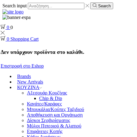
Search input
Search
0
0
0
Shopping Cart
Δεν υπάρχουν προϊόντα στο καλάθι.
Επιστροφή στο Eshop
Brands
New Arrivals
ΚΟΥΖΙΝΑ
Αξεσουάρ Κουζίνας
Chip & Dip
Κανάτες/Καράφες
Μπουκάλια/Κούπες Ταξιδιού
Αποθήκευση και Οργάνωση
Δίσκοι Σερβιρίσματος
Μύλοι Πιπεριού & Αλατιού
Επιφάνειες Κοπής
Κάδοι Αχρήστων