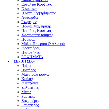
Εργαλεία Κουζίνας
Dispenser
Πλατώ Σερβιρίσματος
Λαδόξυδα
Ψωμιέρες
Ποδιές Μαγειρικής
Πετσέτες Κουζίνας
Χαρτοπετσετοθήκες
Ποτήρια
Μύλοι Πιπεριού & Αλατιού
Φρουτιέρες
Πιατοθήκες
ΡΟΦΗΜΑΤΑ
ΣΕΡΒΙΤΣΙΑ
Πιάτα
Πιατέλες
Μαχαιροπήρουνα
Κούπες
Φλυτζάνια
Σαλατιέρες
Μπωλ
Ραβιέρες
Ζαχαριέρες
Γαλατιέρες