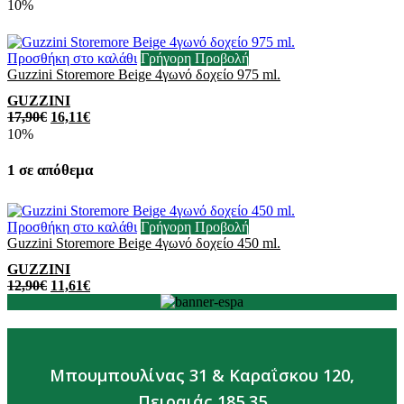
10%
Προσθήκη στο καλάθι
Γρήγορη Προβολή
Guzzini Storemore Beige 4γωνό δοχείο 975 ml.
GUZZINI
17,90
€
16,11
€
10%
1 σε απόθεμα
Προσθήκη στο καλάθι
Γρήγορη Προβολή
Guzzini Storemore Beige 4γωνό δοχείο 450 ml.
GUZZINI
12,90
€
11,61
€
Μπουμπουλίνας 31 & Καραΐσκου 120,
Πειραιάς 185 35