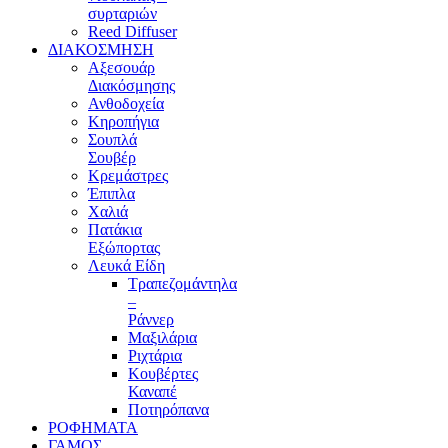
συρταριών
Reed Diffuser
ΔΙΑΚΟΣΜΗΣΗ
Αξεσουάρ
Διακόσμησης
Ανθοδοχεία
Κηροπήγια
Σουπλά
Σουβέρ
Κρεμάστρες
Έπιπλα
Χαλιά
Πατάκια
Εξώπορτας
Λευκά Είδη
Τραπεζομάντηλα
–
Ράννερ
Μαξιλάρια
Ριχτάρια
Κουβέρτες
Καναπέ
Ποτηρόπανα
ΡΟΦΗΜΑΤΑ
ΓΑΜΟΣ