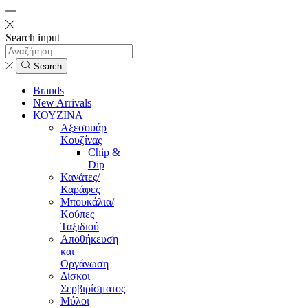
Search input
Search
Brands
New Arrivals
ΚΟΥΖΙΝΑ
Αξεσουάρ
Κουζίνας
Chip &
Dip
Κανάτες/
Καράφες
Μπουκάλια/
Κούπες
Ταξιδιού
Αποθήκευση
και
Οργάνωση
Δίσκοι
Σερβιρίσματος
Μύλοι