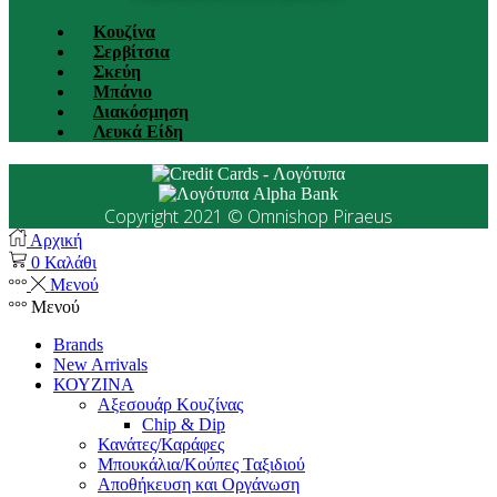
Κουζίνα
Σερβίτσια
Σκεύη
Μπάνιο
Διακόσμηση
Λευκά Είδη
Copyright 2021 © Omnishop Piraeus
Αρχική
0
Καλάθι
Μενού
Μενού
Brands
New Arrivals
ΚΟΥΖΙΝΑ
Αξεσουάρ Κουζίνας
Chip & Dip
Κανάτες/Καράφες
Μπουκάλια/Κούπες Ταξιδιού
Αποθήκευση και Οργάνωση