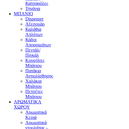
Κατσαρόλες
Τηγάνια
ΜΠΑΝΙΟ
Dispenser
Αξεσουάρ
Καλάθια
Απλύτων
Κάδοι
Απορριμάτων
Πεντάλ/
Πιγκάλ
Κουρτίνες
Μπάνιου
Πατάκια
Αντιολίσθησης
Χαλάκια
Μπάνιου
Πετσέτες
Μπάνιου
ΑΡΩΜΑΤΙΚΑ
ΧΩΡΟΥ
Αρωματικά
Κεριά
Αρωματικά
ντουλάπας –