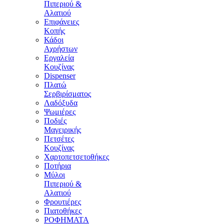
Πιπεριού &
Αλατιού
Επιφάνειες
Κοπής
Κάδοι
Αχρήστων
Εργαλεία
Κουζίνας
Dispenser
Πλατώ
Σερβιρίσματος
Λαδόξυδα
Ψωμιέρες
Ποδιές
Μαγειρικής
Πετσέτες
Κουζίνας
Χαρτοπετσετοθήκες
Ποτήρια
Μύλοι
Πιπεριού &
Αλατιού
Φρουτιέρες
Πιατοθήκες
ΡΟΦΗΜΑΤΑ