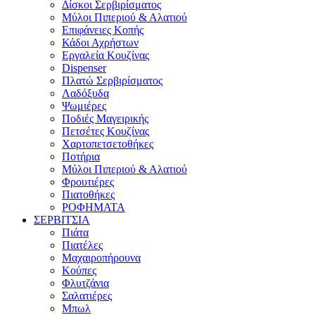
Δίσκοι Σερβιρίσματος
Μύλοι Πιπεριού & Αλατιού
Επιφάνειες Κοπής
Κάδοι Αχρήστων
Εργαλεία Κουζίνας
Dispenser
Πλατώ Σερβιρίσματος
Λαδόξυδα
Ψωμιέρες
Ποδιές Μαγειρικής
Πετσέτες Κουζίνας
Χαρτοπετσετοθήκες
Ποτήρια
Μύλοι Πιπεριού & Αλατιού
Φρουτιέρες
Πιατοθήκες
ΡΟΦΗΜΑΤΑ
ΣΕΡΒΙΤΣΙΑ
Πιάτα
Πιατέλες
Μαχαιροπήρουνα
Κούπες
Φλυτζάνια
Σαλατιέρες
Μπωλ