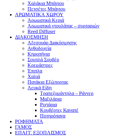
Χαλάκια Μπάνιου
Πετσέτες Μπάνιου
ΑΡΩΜΑΤΙΚΑ ΧΩΡΟΥ
Αρωματικά Κεριά
Αρωματικά ντουλάπας – συρταριών
Reed Diffuser
ΔΙΑΚΟΣΜΗΣΗ
Αξεσουάρ Διακόσμησης
Ανθοδοχεία
Κηροπήγια
Σουπλά Σουβέρ
Κρεμάστρες
Έπιπλα
Χαλιά
Πατάκια Εξώπορτας
Λευκά Είδη
Τραπεζομάντηλα – Ράννερ
Μαξιλάρια
Ριχτάρια
Κουβέρτες Καναπέ
Ποτηρόπανα
ΡΟΦΗΜΑΤΑ
ΓΑΜΟΣ
ΕΠΑΓΓ. ΕΞΟΠΛΙΣΜΟΣ