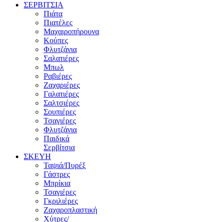
ΣΕΡΒΙΤΣΙΑ
Πιάτα
Πιατέλες
Μαχαιροπήρουνα
Κούπες
Φλυτζάνια
Σαλατιέρες
Μπωλ
Ραβιέρες
Ζαχαριέρες
Γαλατιέρες
Σαλτσιέρες
Σουπιέρες
Τσαγιέρες
Φλυτζάνια
Παιδικά
Σερβίτσια
ΣΚΕΥΗ
Ταψιά/Πυρέξ
Γάστρες
Μπρίκια
Τσαγιέρες
Γκριλιέρες
Ζαχαροπλαστική
Χύτρες/