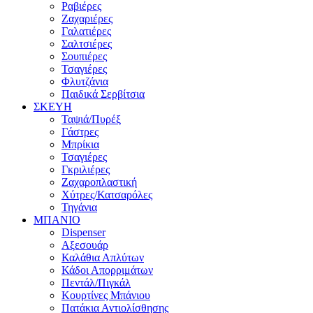
Ραβιέρες
Ζαχαριέρες
Γαλατιέρες
Σαλτσιέρες
Σουπιέρες
Τσαγιέρες
Φλυτζάνια
Παιδικά Σερβίτσια
ΣΚΕΥΗ
Ταψιά/Πυρέξ
Γάστρες
Μπρίκια
Τσαγιέρες
Γκριλιέρες
Ζαχαροπλαστική
Χύτρες/Κατσαρόλες
Τηγάνια
ΜΠΑΝΙΟ
Dispenser
Αξεσουάρ
Καλάθια Απλύτων
Κάδοι Απορριμάτων
Πεντάλ/Πιγκάλ
Κουρτίνες Μπάνιου
Πατάκια Αντιολίσθησης