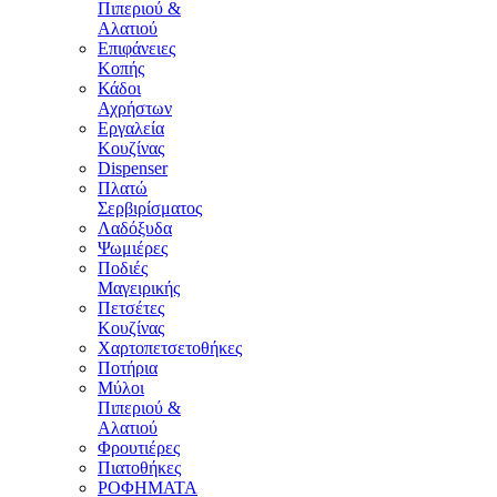
Πιπεριού &
Αλατιού
Επιφάνειες
Κοπής
Κάδοι
Αχρήστων
Εργαλεία
Κουζίνας
Dispenser
Πλατώ
Σερβιρίσματος
Λαδόξυδα
Ψωμιέρες
Ποδιές
Μαγειρικής
Πετσέτες
Κουζίνας
Χαρτοπετσετοθήκες
Ποτήρια
Μύλοι
Πιπεριού &
Αλατιού
Φρουτιέρες
Πιατοθήκες
ΡΟΦΗΜΑΤΑ