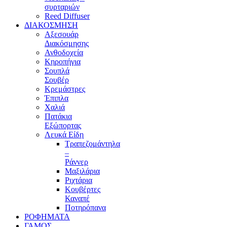
συρταριών
Reed Diffuser
ΔΙΑΚΟΣΜΗΣΗ
Αξεσουάρ
Διακόσμησης
Ανθοδοχεία
Κηροπήγια
Σουπλά
Σουβέρ
Κρεμάστρες
Έπιπλα
Χαλιά
Πατάκια
Εξώπορτας
Λευκά Είδη
Τραπεζομάντηλα
–
Ράννερ
Μαξιλάρια
Ριχτάρια
Κουβέρτες
Καναπέ
Ποτηρόπανα
ΡΟΦΗΜΑΤΑ
ΓΑΜΟΣ