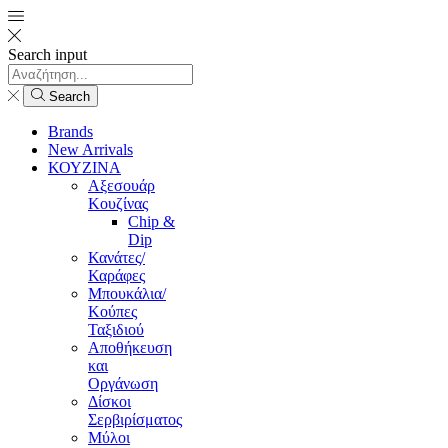
Search input
Search
Brands
New Arrivals
ΚΟΥΖΙΝΑ
Αξεσουάρ
Κουζίνας
Chip &
Dip
Κανάτες/
Καράφες
Μπουκάλια/
Κούπες
Ταξιδιού
Αποθήκευση
και
Οργάνωση
Δίσκοι
Σερβιρίσματος
Μύλοι