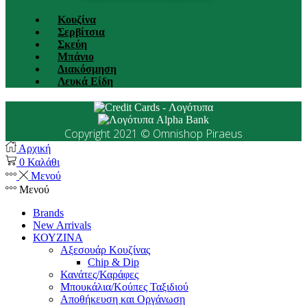
Κουζίνα
Σερβίτσια
Σκεύη
Μπάνιο
Διακόσμηση
Λευκά Είδη
Copyright 2021 © Omnishop Piraeus
Αρχική
0
Καλάθι
Μενού
Μενού
Brands
New Arrivals
ΚΟΥΖΙΝΑ
Αξεσουάρ Κουζίνας
Chip & Dip
Κανάτες/Καράφες
Μπουκάλια/Κούπες Ταξιδιού
Αποθήκευση και Οργάνωση