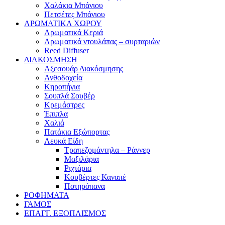
Χαλάκια Μπάνιου
Πετσέτες Μπάνιου
ΑΡΩΜΑΤΙΚΑ ΧΩΡΟΥ
Αρωματικά Κεριά
Αρωματικά ντουλάπας – συρταριών
Reed Diffuser
ΔΙΑΚΟΣΜΗΣΗ
Αξεσουάρ Διακόσμησης
Ανθοδοχεία
Κηροπήγια
Σουπλά Σουβέρ
Κρεμάστρες
Έπιπλα
Χαλιά
Πατάκια Εξώπορτας
Λευκά Είδη
Τραπεζομάντηλα – Ράννερ
Μαξιλάρια
Ριχτάρια
Κουβέρτες Καναπέ
Ποτηρόπανα
ΡΟΦΗΜΑΤΑ
ΓΑΜΟΣ
ΕΠΑΓΓ. ΕΞΟΠΛΙΣΜΟΣ