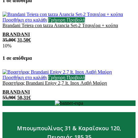
1 σε απόθεμα
Προσθήκη στο καλάθι
Γρήγορη Προβολή
Brandani Teiera con tazza Arancia Set-2 Τσαγιέρα + κούπα
BRANDANI
35,00
€
31,50
€
10%
1 σε απόθεμα
Προσθήκη στο καλάθι
Γρήγορη Προβολή
Βραστήρας Brandani Enjoy 2,7 lt. Inox Λαβή Μαύρη
BRANDANI
55,90
€
50,31
€
Μπουμπουλίνας 31 & Καραΐσκου 120,
Πειραιάς 185 35