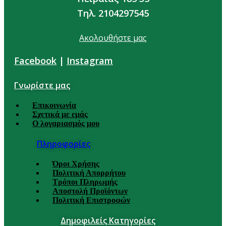
Τηλ. 2104297545
Ακολουθήστε μας
Facebook
|
Instagram
Γνωρίστε μας
Επικοινωνία
Σχετικά με εμάς
Ο λογαριασμός μου
Πληροφορίες
Όροι Χρήσης
Πολιτική Απορρήτου
Τρόποι Πληρωμής
Αποστολή Προϊόντων
Πολιτική Επιστροφών
Δημοφιλείς Κατηγορίες