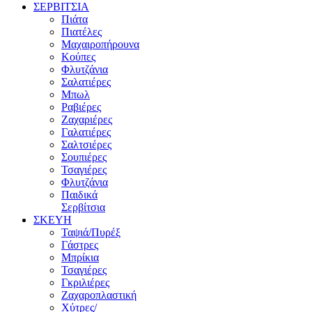
ΣΕΡΒΙΤΣΙΑ
Πιάτα
Πιατέλες
Μαχαιροπήρουνα
Κούπες
Φλυτζάνια
Σαλατιέρες
Μπωλ
Ραβιέρες
Ζαχαριέρες
Γαλατιέρες
Σαλτσιέρες
Σουπιέρες
Τσαγιέρες
Φλυτζάνια
Παιδικά
Σερβίτσια
ΣΚΕΥΗ
Ταψιά/Πυρέξ
Γάστρες
Μπρίκια
Τσαγιέρες
Γκριλιέρες
Ζαχαροπλαστική
Χύτρες/