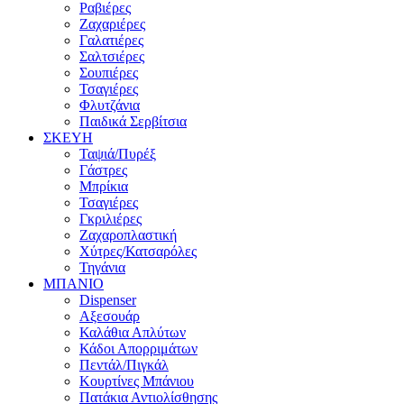
Ραβιέρες
Ζαχαριέρες
Γαλατιέρες
Σαλτσιέρες
Σουπιέρες
Τσαγιέρες
Φλυτζάνια
Παιδικά Σερβίτσια
ΣΚΕΥΗ
Ταψιά/Πυρέξ
Γάστρες
Μπρίκια
Τσαγιέρες
Γκριλιέρες
Ζαχαροπλαστική
Χύτρες/Κατσαρόλες
Τηγάνια
ΜΠΑΝΙΟ
Dispenser
Αξεσουάρ
Καλάθια Απλύτων
Κάδοι Απορριμάτων
Πεντάλ/Πιγκάλ
Κουρτίνες Μπάνιου
Πατάκια Αντιολίσθησης