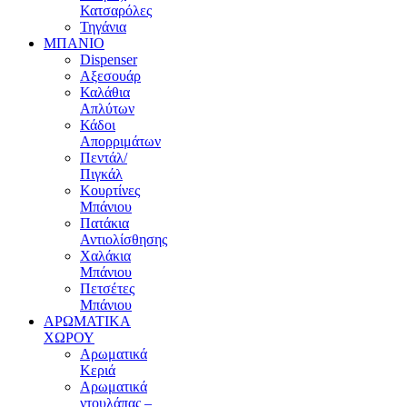
Κατσαρόλες
Τηγάνια
ΜΠΑΝΙΟ
Dispenser
Αξεσουάρ
Καλάθια
Απλύτων
Κάδοι
Απορριμάτων
Πεντάλ/
Πιγκάλ
Κουρτίνες
Μπάνιου
Πατάκια
Αντιολίσθησης
Χαλάκια
Μπάνιου
Πετσέτες
Μπάνιου
ΑΡΩΜΑΤΙΚΑ
ΧΩΡΟΥ
Αρωματικά
Κεριά
Αρωματικά
ντουλάπας –