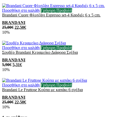
Προσθήκη στο καλάθι
Γρήγορη Προβολή
Brandani Cuore Φλυτζάνι Espresso set-4 Καρδιές 6 x 5 cm.
BRANDANI
25,00
€
22,50
€
10%
Προσθήκη στο καλάθι
Γρήγορη Προβολή
Σουβέρ Brandani Κεραμείκο Διάφορα Σχέδια
BRANDANI
5,90
€
5,31
€
10%
Προσθήκη στο καλάθι
Γρήγορη Προβολή
Brandani Le Fruttose Κούπα με καπάκι 6 σχέδια
BRANDANI
25,00
€
22,50
€
10%