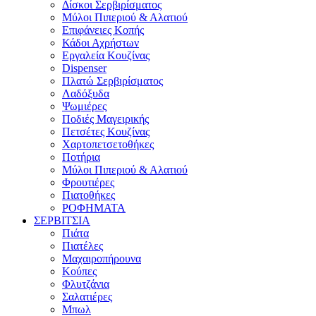
Δίσκοι Σερβιρίσματος
Μύλοι Πιπεριού & Αλατιού
Επιφάνειες Κοπής
Κάδοι Αχρήστων
Εργαλεία Κουζίνας
Dispenser
Πλατώ Σερβιρίσματος
Λαδόξυδα
Ψωμιέρες
Ποδιές Μαγειρικής
Πετσέτες Κουζίνας
Χαρτοπετσετοθήκες
Ποτήρια
Μύλοι Πιπεριού & Αλατιού
Φρουτιέρες
Πιατοθήκες
ΡΟΦΗΜΑΤΑ
ΣΕΡΒΙΤΣΙΑ
Πιάτα
Πιατέλες
Μαχαιροπήρουνα
Κούπες
Φλυτζάνια
Σαλατιέρες
Μπωλ