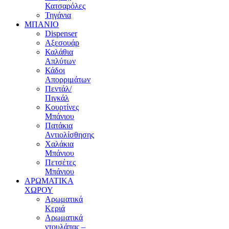
Κατσαρόλες
Τηγάνια
ΜΠΑΝΙΟ
Dispenser
Αξεσουάρ
Καλάθια
Απλύτων
Κάδοι
Απορριμάτων
Πεντάλ/
Πιγκάλ
Κουρτίνες
Μπάνιου
Πατάκια
Αντιολίσθησης
Χαλάκια
Μπάνιου
Πετσέτες
Μπάνιου
ΑΡΩΜΑΤΙΚΑ
ΧΩΡΟΥ
Αρωματικά
Κεριά
Αρωματικά
ντουλάπας –