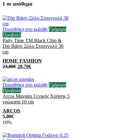
1 σε απόθεμα
Προσθήκη στο καλάθι
Γρήγορη
Προβολή
Party Time TM Black Chip &
Dip Βάση Ξύλο Στρογγυλό 30
cm
HOME FASHION
23,00
€
20,70
€
Προσθήκη στο καλάθι
Γρήγορη
Προβολή
Arcos Μαχαίρι Γενικής Χρήσης 5
χρώματα 10 cm
ARCOS
5,00
€
10%