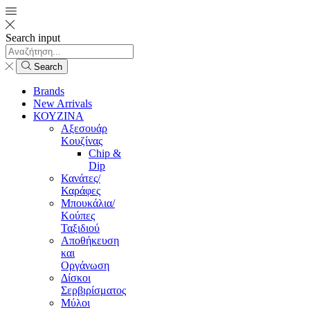
Search input
Search
Brands
New Arrivals
ΚΟΥΖΙΝΑ
Αξεσουάρ
Κουζίνας
Chip &
Dip
Κανάτες/
Καράφες
Μπουκάλια/
Κούπες
Ταξιδιού
Αποθήκευση
και
Οργάνωση
Δίσκοι
Σερβιρίσματος
Μύλοι