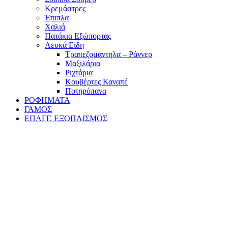
Κρεμάστρες
Έπιπλα
Χαλιά
Πατάκια Εξώπορτας
Λευκά Είδη
Τραπεζομάντηλα – Ράννερ
Μαξιλάρια
Ριχτάρια
Κουβέρτες Καναπέ
Ποτηρόπανα
ΡΟΦΗΜΑΤΑ
ΓΑΜΟΣ
ΕΠΑΓΓ. ΕΞΟΠΛΙΣΜΟΣ