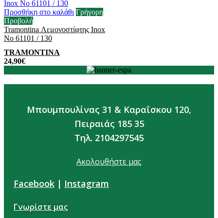
Προσθήκη στο καλάθι
Γρήγορη
Προβολή
Tramontina Λεμονοστίφτης Inox
No 61101 / 130
TRAMONTINA
24,90
€
Μπουμπουλίνας 31 & Καραΐσκου 120,
Πειραιάς 185 35
Τηλ. 2104297545
Ακολουθήστε μας
Facebook
|
Instagram
Γνωρίστε μας