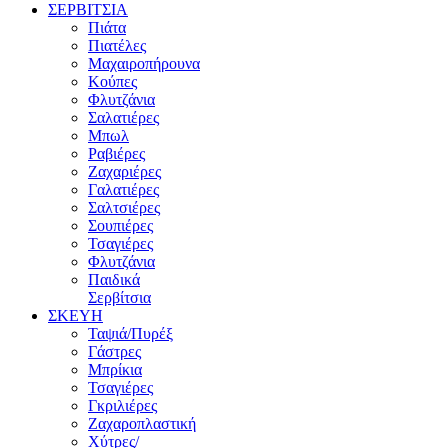
ΣΕΡΒΙΤΣΙΑ
Πιάτα
Πιατέλες
Μαχαιροπήρουνα
Κούπες
Φλυτζάνια
Σαλατιέρες
Μπωλ
Ραβιέρες
Ζαχαριέρες
Γαλατιέρες
Σαλτσιέρες
Σουπιέρες
Τσαγιέρες
Φλυτζάνια
Παιδικά
Σερβίτσια
ΣΚΕΥΗ
Ταψιά/Πυρέξ
Γάστρες
Μπρίκια
Τσαγιέρες
Γκριλιέρες
Ζαχαροπλαστική
Χύτρες/