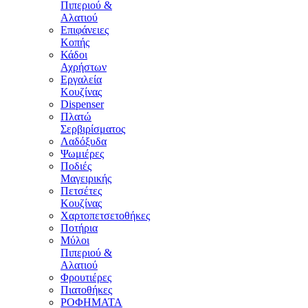
Πιπεριού &
Αλατιού
Επιφάνειες
Κοπής
Κάδοι
Αχρήστων
Εργαλεία
Κουζίνας
Dispenser
Πλατώ
Σερβιρίσματος
Λαδόξυδα
Ψωμιέρες
Ποδιές
Μαγειρικής
Πετσέτες
Κουζίνας
Χαρτοπετσετοθήκες
Ποτήρια
Μύλοι
Πιπεριού &
Αλατιού
Φρουτιέρες
Πιατοθήκες
ΡΟΦΗΜΑΤΑ