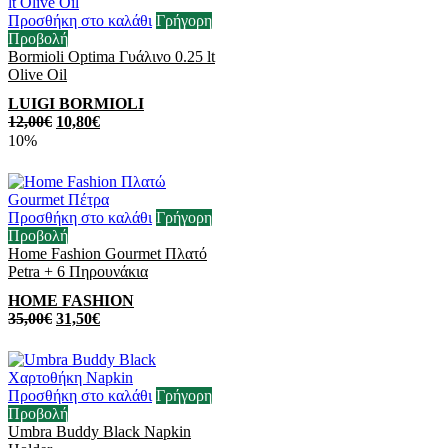
Προσθήκη στο καλάθι
Γρήγορη
Προβολή
Bormioli Optima Γυάλινο 0.25 lt
Olive Oil
LUIGI BORMIOLI
12,00
€
10,80
€
10%
Προσθήκη στο καλάθι
Γρήγορη
Προβολή
Home Fashion Gourmet Πλατό
Petra + 6 Πηρουνάκια
HOME FASHION
35,00
€
31,50
€
Προσθήκη στο καλάθι
Γρήγορη
Προβολή
Umbra Buddy Black Napkin