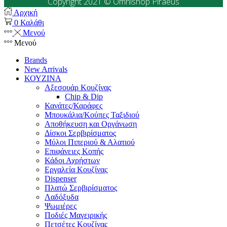
Copyright 2021 © Omnishop Piraeus
Αρχική
0
Καλάθι
Μενού
Μενού
Brands
New Arrivals
ΚΟΥΖΙΝΑ
Αξεσουάρ Κουζίνας
Chip & Dip
Κανάτες/Καράφες
Μπουκάλια/Κούπες Ταξιδιού
Αποθήκευση και Οργάνωση
Δίσκοι Σερβιρίσματος
Μύλοι Πιπεριού & Αλατιού
Επιφάνειες Κοπής
Κάδοι Αχρήστων
Εργαλεία Κουζίνας
Dispenser
Πλατώ Σερβιρίσματος
Λαδόξυδα
Ψωμιέρες
Ποδιές Μαγειρικής
Πετσέτες Κουζίνας