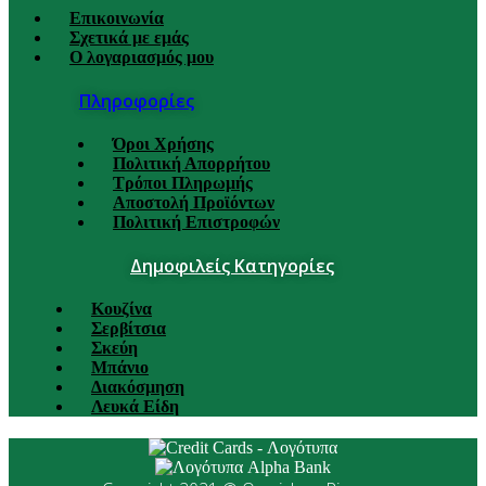
Επικοινωνία
Σχετικά με εμάς
Ο λογαριασμός μου
Πληροφορίες
Όροι Χρήσης
Πολιτική Απορρήτου
Τρόποι Πληρωμής
Αποστολή Προϊόντων
Πολιτική Επιστροφών
Δημοφιλείς Κατηγορίες
Κουζίνα
Σερβίτσια
Σκεύη
Μπάνιο
Διακόσμηση
Λευκά Είδη