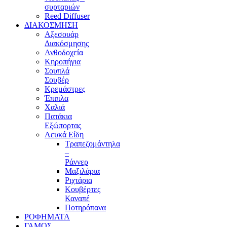
συρταριών
Reed Diffuser
ΔΙΑΚΟΣΜΗΣΗ
Αξεσουάρ
Διακόσμησης
Ανθοδοχεία
Κηροπήγια
Σουπλά
Σουβέρ
Κρεμάστρες
Έπιπλα
Χαλιά
Πατάκια
Εξώπορτας
Λευκά Είδη
Τραπεζομάντηλα
–
Ράννερ
Μαξιλάρια
Ριχτάρια
Κουβέρτες
Καναπέ
Ποτηρόπανα
ΡΟΦΗΜΑΤΑ
ΓΑΜΟΣ