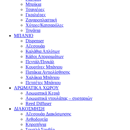
Μπρίκια
Τσαγιέρες
Γκριλιέρες
Ζαχαροπλαστική
Χύτρες/Κατσαρόλες
Τηγάνια
ΜΠΑΝΙΟ
Dispenser
Αξεσουάρ
Καλάθια Απλύτων
Κάδοι Απορριμάτων
Πεντάλ/Πιγκάλ
Κουρτίνες Μπάνιου
Πατάκια Αντιολίσθησης
Χαλάκια Μπάνιου
Πετσέτες Μπάνιου
ΑΡΩΜΑΤΙΚΑ ΧΩΡΟΥ
Αρωματικά Κεριά
Αρωματικά ντουλάπας – συρταριών
Reed Diffuser
ΔΙΑΚΟΣΜΗΣΗ
Αξεσουάρ Διακόσμησης
Ανθοδοχεία
Κηροπήγια
Σουπλά Σουβέρ