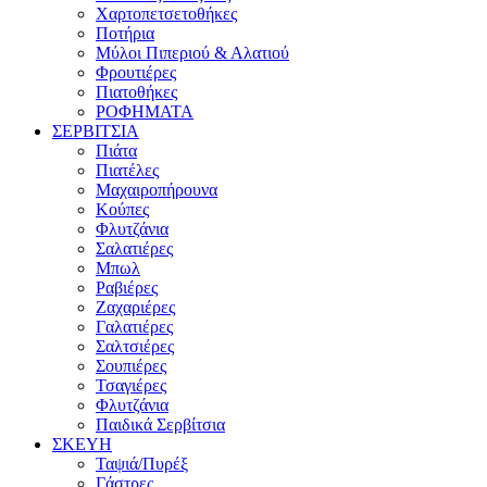
Χαρτοπετσετοθήκες
Ποτήρια
Μύλοι Πιπεριού & Αλατιού
Φρουτιέρες
Πιατοθήκες
ΡΟΦΗΜΑΤΑ
ΣΕΡΒΙΤΣΙΑ
Πιάτα
Πιατέλες
Μαχαιροπήρουνα
Κούπες
Φλυτζάνια
Σαλατιέρες
Μπωλ
Ραβιέρες
Ζαχαριέρες
Γαλατιέρες
Σαλτσιέρες
Σουπιέρες
Τσαγιέρες
Φλυτζάνια
Παιδικά Σερβίτσια
ΣΚΕΥΗ
Ταψιά/Πυρέξ
Γάστρες