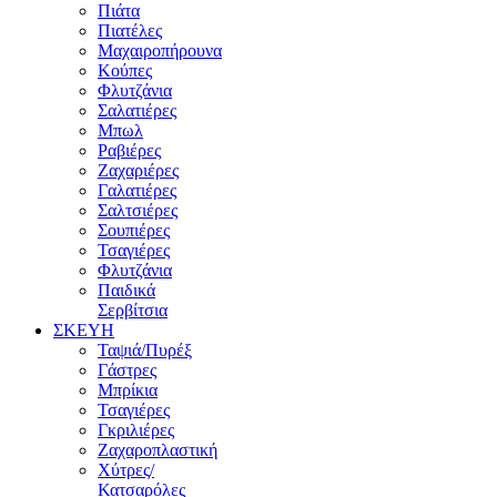
Πιάτα
Πιατέλες
Μαχαιροπήρουνα
Κούπες
Φλυτζάνια
Σαλατιέρες
Μπωλ
Ραβιέρες
Ζαχαριέρες
Γαλατιέρες
Σαλτσιέρες
Σουπιέρες
Τσαγιέρες
Φλυτζάνια
Παιδικά
Σερβίτσια
ΣΚΕΥΗ
Ταψιά/Πυρέξ
Γάστρες
Μπρίκια
Τσαγιέρες
Γκριλιέρες
Ζαχαροπλαστική
Χύτρες/
Κατσαρόλες