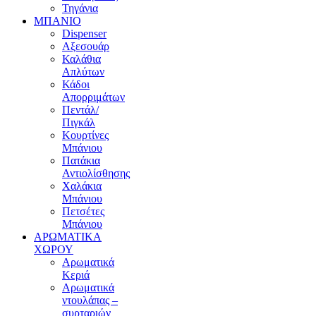
Τηγάνια
ΜΠΑΝΙΟ
Dispenser
Αξεσουάρ
Καλάθια
Απλύτων
Κάδοι
Απορριμάτων
Πεντάλ/
Πιγκάλ
Κουρτίνες
Μπάνιου
Πατάκια
Αντιολίσθησης
Χαλάκια
Μπάνιου
Πετσέτες
Μπάνιου
ΑΡΩΜΑΤΙΚΑ
ΧΩΡΟΥ
Αρωματικά
Κεριά
Αρωματικά
ντουλάπας –
συρταριών