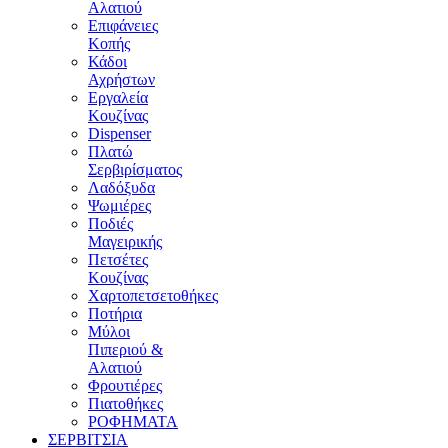
Αλατιού
Επιφάνειες
Κοπής
Κάδοι
Αχρήστων
Εργαλεία
Κουζίνας
Dispenser
Πλατώ
Σερβιρίσματος
Λαδόξυδα
Ψωμιέρες
Ποδιές
Μαγειρικής
Πετσέτες
Κουζίνας
Χαρτοπετσετοθήκες
Ποτήρια
Μύλοι
Πιπεριού &
Αλατιού
Φρουτιέρες
Πιατοθήκες
ΡΟΦΗΜΑΤΑ
ΣΕΡΒΙΤΣΙΑ