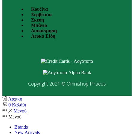
Κουζίνα
Σερβίτσια
Σκεύη
Μπάνιο
Διακόσμηση
Λευκά Είδη
Copyright 2021 © Omnishop Piraeus
Αρχική
0
Καλάθι
Μενού
Μενού
Brands
New Arrivals