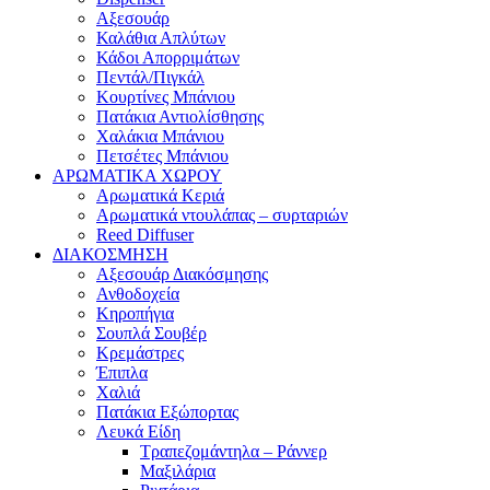
Αξεσουάρ
Καλάθια Απλύτων
Κάδοι Απορριμάτων
Πεντάλ/Πιγκάλ
Κουρτίνες Μπάνιου
Πατάκια Αντιολίσθησης
Χαλάκια Μπάνιου
Πετσέτες Μπάνιου
ΑΡΩΜΑΤΙΚΑ ΧΩΡΟΥ
Αρωματικά Κεριά
Αρωματικά ντουλάπας – συρταριών
Reed Diffuser
ΔΙΑΚΟΣΜΗΣΗ
Αξεσουάρ Διακόσμησης
Ανθοδοχεία
Κηροπήγια
Σουπλά Σουβέρ
Κρεμάστρες
Έπιπλα
Χαλιά
Πατάκια Εξώπορτας
Λευκά Είδη
Τραπεζομάντηλα – Ράννερ
Μαξιλάρια