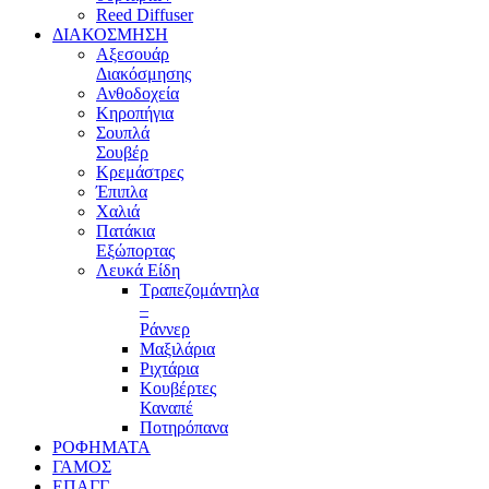
Reed Diffuser
ΔΙΑΚΟΣΜΗΣΗ
Αξεσουάρ
Διακόσμησης
Ανθοδοχεία
Κηροπήγια
Σουπλά
Σουβέρ
Κρεμάστρες
Έπιπλα
Χαλιά
Πατάκια
Εξώπορτας
Λευκά Είδη
Τραπεζομάντηλα
–
Ράννερ
Μαξιλάρια
Ριχτάρια
Κουβέρτες
Καναπέ
Ποτηρόπανα
ΡΟΦΗΜΑΤΑ
ΓΑΜΟΣ
ΕΠΑΓΓ.