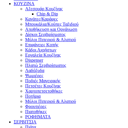
ΚΟΥΖΙΝΑ
Αξεσουάρ Κουζίνας
Chip & Dip
Κανάτες/Καράφες
Μπουκάλια/Κούπες Ταξιδιού
Αποθήκευση και Οργάνωση
Δίσκοι Σερβιρίσματος
Μύλοι Πιπεριού & Αλατιού
Επιφάνειες Κοπής
Κάδοι Αχρήστων
Εργαλεία Κουζίνας
Dispenser
Πλατώ Σερβιρίσματος
Λαδόξυδα
Ψωμιέρες
Ποδιές Μαγειρικής
Πετσέτες Κουζίνας
Χαρτοπετσετοθήκες
Ποτήρια
Μύλοι Πιπεριού & Αλατιού
Φρουτιέρες
Πιατοθήκες
ΡΟΦΗΜΑΤΑ
ΣΕΡΒΙΤΣΙΑ
Πιάτα