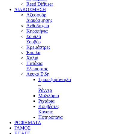
Reed Diffuser
ΔΙΑΚΟΣΜΗΣΗ
Αξεσουάρ
Διακόσμησης
Ανθοδοχεία
Κηροπήγια
Σουπλά
Σουβέρ
Κρεμάστρες
Έπιπλα
Χαλιά
Πατάκια
Εξώπορτας
Λευκά Είδη
Τραπεζομάντηλα
–
Ράννερ
Μαξιλάρια
Ριχτάρια
Κουβέρτες
Καναπέ
Ποτηρόπανα
ΡΟΦΗΜΑΤΑ
ΓΑΜΟΣ
ΕΠΑΓΓ.