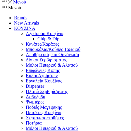
Μενού
Μενού
Brands
New Arrivals
ΚΟΥΖΙΝΑ
Αξεσουάρ Κουζίνας
Chip & Dip
Κανάτες/Καράφες
Μπουκάλια/Κούπες Ταξιδιού
Αποθήκευση και Οργάνωση
Δίσκοι Σερβιρίσματος
Μύλοι Πιπεριού & Αλατιού
Επιφάνειες Κοπής
Κάδοι Αχρήστων
Εργαλεία Κουζίνας
Dispenser
Πλατώ Σερβιρίσματος
Λαδόξυδα
Ψωμιέρες
Ποδιές Μαγειρικής
Πετσέτες Κουζίνας
Χαρτοπετσετοθήκες
Ποτήρια
Μύλοι Πιπεριού & Αλατιού