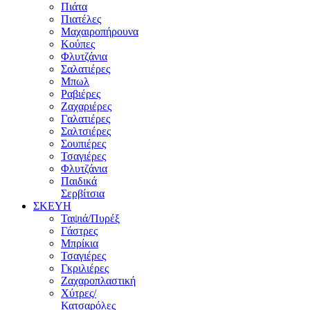
Πιάτα
Πιατέλες
Μαχαιροπήρουνα
Κούπες
Φλυτζάνια
Σαλατιέρες
Μπωλ
Ραβιέρες
Ζαχαριέρες
Γαλατιέρες
Σαλτσιέρες
Σουπιέρες
Τσαγιέρες
Φλυτζάνια
Παιδικά
Σερβίτσια
ΣΚΕΥΗ
Ταψιά/Πυρέξ
Γάστρες
Μπρίκια
Τσαγιέρες
Γκριλιέρες
Ζαχαροπλαστική
Χύτρες/
Κατσαρόλες