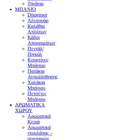
Τηγάνια
ΜΠΑΝΙΟ
Dispenser
Αξεσουάρ
Καλάθια
Απλύτων
Κάδοι
Απορριμάτων
Πεντάλ/
Πιγκάλ
Κουρτίνες
Μπάνιου
Πατάκια
Αντιολίσθησης
Χαλάκια
Μπάνιου
Πετσέτες
Μπάνιου
ΑΡΩΜΑΤΙΚΑ
ΧΩΡΟΥ
Αρωματικά
Κεριά
Αρωματικά
ντουλάπας –
συρταριών