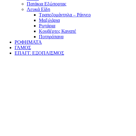
Πατάκια Εξώπορτας
Λευκά Είδη
Τραπεζομάντηλα – Ράννερ
Μαξιλάρια
Ριχτάρια
Κουβέρτες Καναπέ
Ποτηρόπανα
ΡΟΦΗΜΑΤΑ
ΓΑΜΟΣ
ΕΠΑΓΓ. ΕΞΟΠΛΙΣΜΟΣ