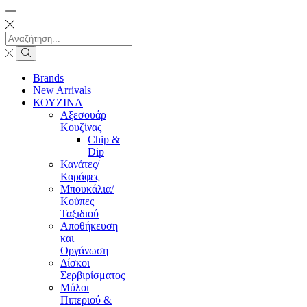
Brands
New Arrivals
ΚΟΥΖΙΝΑ
Αξεσουάρ
Κουζίνας
Chip &
Dip
Κανάτες/
Καράφες
Μπουκάλια/
Κούπες
Ταξιδιού
Αποθήκευση
και
Οργάνωση
Δίσκοι
Σερβιρίσματος
Μύλοι
Πιπεριού &