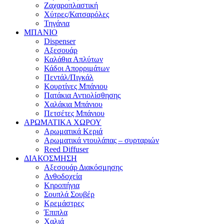
Ζαχαροπλαστική
Χύτρες/Κατσαρόλες
Τηγάνια
ΜΠΑΝΙΟ
Dispenser
Αξεσουάρ
Καλάθια Απλύτων
Κάδοι Απορριμάτων
Πεντάλ/Πιγκάλ
Κουρτίνες Μπάνιου
Πατάκια Αντιολίσθησης
Χαλάκια Μπάνιου
Πετσέτες Μπάνιου
ΑΡΩΜΑΤΙΚΑ ΧΩΡΟΥ
Αρωματικά Κεριά
Αρωματικά ντουλάπας – συρταριών
Reed Diffuser
ΔΙΑΚΟΣΜΗΣΗ
Αξεσουάρ Διακόσμησης
Ανθοδοχεία
Κηροπήγια
Σουπλά Σουβέρ
Κρεμάστρες
Έπιπλα
Χαλιά