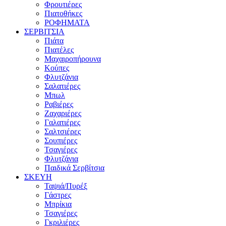
Φρουτιέρες
Πιατοθήκες
ΡΟΦΗΜΑΤΑ
ΣΕΡΒΙΤΣΙΑ
Πιάτα
Πιατέλες
Μαχαιροπήρουνα
Κούπες
Φλυτζάνια
Σαλατιέρες
Μπωλ
Ραβιέρες
Ζαχαριέρες
Γαλατιέρες
Σαλτσιέρες
Σουπιέρες
Τσαγιέρες
Φλυτζάνια
Παιδικά Σερβίτσια
ΣΚΕΥΗ
Ταψιά/Πυρέξ
Γάστρες
Μπρίκια
Τσαγιέρες
Γκριλιέρες