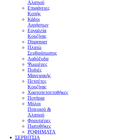
Αλατιού
Επιφάνειες
Κοπής
Κάδοι
Αχρήστων
Εργαλεία
Κουζίνας
Dispenser
Πλατώ
Σερβιρίσματος
Λαδόξυδα
Ψωμιέρες
Ποδιές
Μαγειρικής
Πετσέτες
Κουζίνας
Χαρτοπετσετοθήκες
Ποτήρια
Μύλοι
Πιπεριού &
Αλατιού
Φρουτιέρες
Πιατοθήκες
ΡΟΦΗΜΑΤΑ
ΣΕΡΒΙΤΣΙΑ