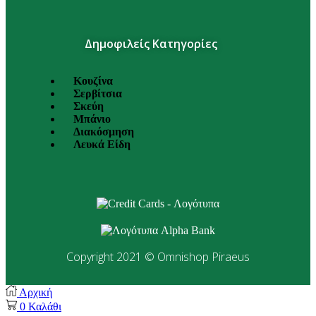
Δημοφιλείς Κατηγορίες
Κουζίνα
Σερβίτσια
Σκεύη
Μπάνιο
Διακόσμηση
Λευκά Είδη
Copyright 2021 © Omnishop Piraeus
Αρχική
0
Καλάθι