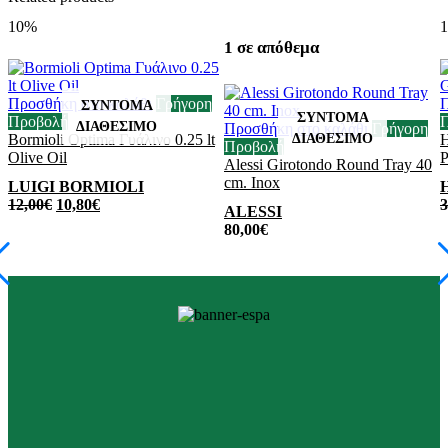
10%
1 σε απόθεμα
Προσθήκη στο καλάθι
Γρήγορη
Π
Προβολή
Προσθήκη στο καλάθι
Γρήγορη
Bormioli Optima Γυάλινο 0.25 lt
H
Προβολή
Olive Oil
P
Alessi Girotondo Round Tray 40
cm. Inox
LUIGI BORMIOLI
12,00
€
10,80
€
3
ALESSI
80,00
€