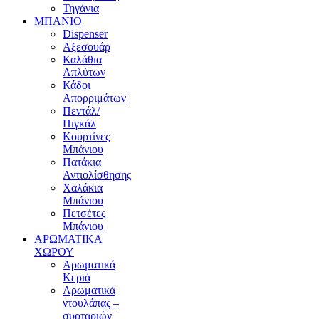
Τηγάνια
ΜΠΑΝΙΟ
Dispenser
Αξεσουάρ
Καλάθια
Απλύτων
Κάδοι
Απορριμάτων
Πεντάλ/
Πιγκάλ
Κουρτίνες
Μπάνιου
Πατάκια
Αντιολίσθησης
Χαλάκια
Μπάνιου
Πετσέτες
Μπάνιου
ΑΡΩΜΑΤΙΚΑ
ΧΩΡΟΥ
Αρωματικά
Κεριά
Αρωματικά
ντουλάπας –
συρταριών