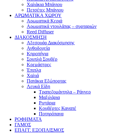
Χαλάκια Μπάνιου
Πετσέτες Μπάνιου
ΑΡΩΜΑΤΙΚΑ ΧΩΡΟΥ
Αρωματικά Κεριά
Αρωματικά ντουλάπας – συρταριών
Reed Diffuser
ΔΙΑΚΟΣΜΗΣΗ
Αξεσουάρ Διακόσμησης
Ανθοδοχεία
Κηροπήγια
Σουπλά Σουβέρ
Κρεμάστρες
Έπιπλα
Χαλιά
Πατάκια Εξώπορτας
Λευκά Είδη
Τραπεζομάντηλα – Ράννερ
Μαξιλάρια
Ριχτάρια
Κουβέρτες Καναπέ
Ποτηρόπανα
ΡΟΦΗΜΑΤΑ
ΓΑΜΟΣ
ΕΠΑΓΓ. ΕΞΟΠΛΙΣΜΟΣ