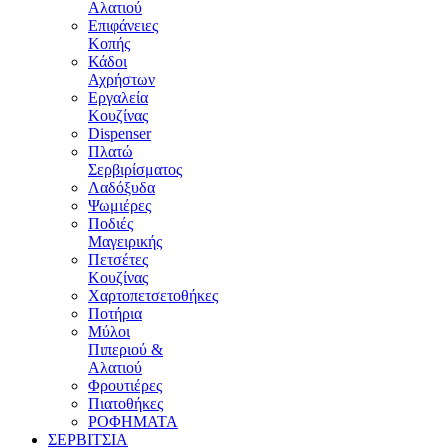
Αλατιού
Επιφάνειες
Κοπής
Κάδοι
Αχρήστων
Εργαλεία
Κουζίνας
Dispenser
Πλατώ
Σερβιρίσματος
Λαδόξυδα
Ψωμιέρες
Ποδιές
Μαγειρικής
Πετσέτες
Κουζίνας
Χαρτοπετσετοθήκες
Ποτήρια
Μύλοι
Πιπεριού &
Αλατιού
Φρουτιέρες
Πιατοθήκες
ΡΟΦΗΜΑΤΑ
ΣΕΡΒΙΤΣΙΑ