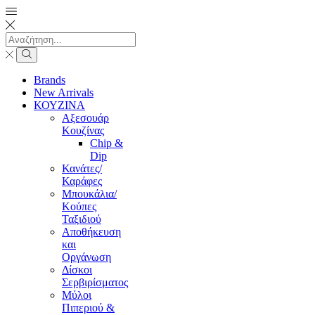
Search
input
Search
Brands
New Arrivals
ΚΟΥΖΙΝΑ
Αξεσουάρ
Κουζίνας
Chip &
Dip
Κανάτες/
Καράφες
Μπουκάλια/
Κούπες
Ταξιδιού
Αποθήκευση
και
Οργάνωση
Δίσκοι
Σερβιρίσματος
Μύλοι
Πιπεριού &