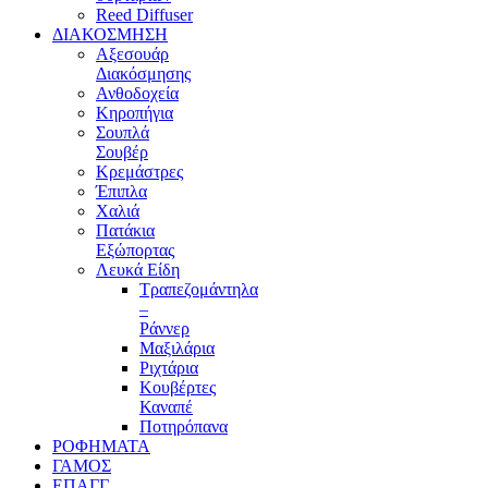
Reed Diffuser
ΔΙΑΚΟΣΜΗΣΗ
Αξεσουάρ
Διακόσμησης
Ανθοδοχεία
Κηροπήγια
Σουπλά
Σουβέρ
Κρεμάστρες
Έπιπλα
Χαλιά
Πατάκια
Εξώπορτας
Λευκά Είδη
Τραπεζομάντηλα
–
Ράννερ
Μαξιλάρια
Ριχτάρια
Κουβέρτες
Καναπέ
Ποτηρόπανα
ΡΟΦΗΜΑΤΑ
ΓΑΜΟΣ
ΕΠΑΓΓ.