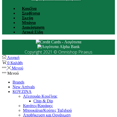
Κουζίνα
Σερβίτσια
Σκεύη
Μπάνιο
Διακόσμηση
Λευκά Είδη
Copyright 2021 © Omnishop Piraeus
Αρχική
0
Καλάθι
Μενού
Μενού
Brands
New Arrivals
ΚΟΥΖΙΝΑ
Αξεσουάρ Κουζίνας
Chip & Dip
Κανάτες/Καράφες
Μπουκάλια/Κούπες Ταξιδιού
Αποθήκευση και Οργάνωση