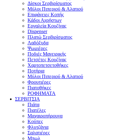
Δίσκοι Σερβιρίσματος
Μύλοι Πιπεριού & Αλατιού
Επιφάνειες Κοπής
Κάδοι Αχρήστων
Εργαλεία Κουζίνας
Dispenser
Πλατώ Σερβιρίσματος
Λαδόξυδα
Ψωμιέρες
Ποδιές Μαγειρικής
Πετσέτες Κουζίνας
Χαρτοπετσετοθήκες
Ποτήρια
Μύλοι Πιπεριού & Αλατιού
Φρουτιέρες
Πιατοθήκες
ΡΟΦΗΜΑΤΑ
ΣΕΡΒΙΤΣΙΑ
Πιάτα
Πιατέλες
Μαχαιροπήρουνα
Κούπες
Φλυτζάνια
Σαλατιέρες
Μπωλ