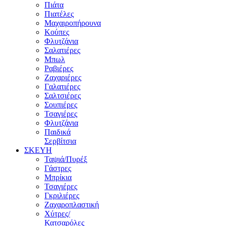
Πιάτα
Πιατέλες
Μαχαιροπήρουνα
Κούπες
Φλυτζάνια
Σαλατιέρες
Μπωλ
Ραβιέρες
Ζαχαριέρες
Γαλατιέρες
Σαλτσιέρες
Σουπιέρες
Τσαγιέρες
Φλυτζάνια
Παιδικά
Σερβίτσια
ΣΚΕΥΗ
Ταψιά/Πυρέξ
Γάστρες
Μπρίκια
Τσαγιέρες
Γκριλιέρες
Ζαχαροπλαστική
Χύτρες/
Κατσαρόλες