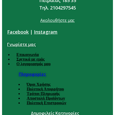
Πειραιάς 185 35
Τηλ. 2104297545
Ακολουθήστε μας
Facebook
|
Instagram
Γνωρίστε μας
Επικοινωνία
Σχετικά με εμάς
Ο λογαριασμός μου
Πληροφορίες
Όροι Χρήσης
Πολιτική Απορρήτου
Τρόποι Πληρωμής
Αποστολή Προϊόντων
Πολιτική Επιστροφών
Δημοφιλείς Κατηγορίες