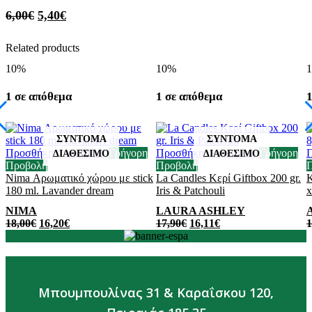
6,00
€
5,40
€
Related products
10%
10%
1 σε απόθεμα
1 σε απόθεμα
1
Προσθήκη στο καλάθι
Γρήγορη
Προσθήκη στο καλάθι
Γρήγορη
Π
Προβολή
Προβολή
Nima Αρωματικό χώρου με stick
La Candles Κερί Giftbox 200 gr.
Κ
180 ml. Lavander dream
Iris & Patchouli
x
NIMA
LAURA ASHLEY
18,00
€
16,20
€
17,90
€
16,11
€
1
Μπουμπουλίνας 31 & Καραΐσκου 120,