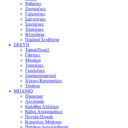
Ραβιέρες
Ζαχαριέρες
Γαλατιέρες
Σαλτσιέρες
Σουπιέρες
Τσαγιέρες
Φλυτζάνια
Παιδικά Σερβίτσια
ΣΚΕΥΗ
Ταψιά/Πυρέξ
Γάστρες
Μπρίκια
Τσαγιέρες
Γκριλιέρες
Ζαχαροπλαστική
Χύτρες/Κατσαρόλες
Τηγάνια
ΜΠΑΝΙΟ
Dispenser
Αξεσουάρ
Καλάθια Απλύτων
Κάδοι Απορριμάτων
Πεντάλ/Πιγκάλ
Κουρτίνες Μπάνιου
Πατάκια Αντιολίσθησης