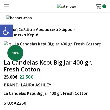
0
Ανοίξτε τη γραμμή εργαλείων
Αρχική Σελίδα
Αρωματικά Χώρου
Αρωματικά Κεριά
10%
La Candelas Κερί Big Jar 400 gr.
Fresh Cotton
25,00
€
22,50
€
BRAND:
LAURA ASHLEY
La Candelas Κερί Big Jar 400 gr. Fresh Cotton
SKU:
A2260