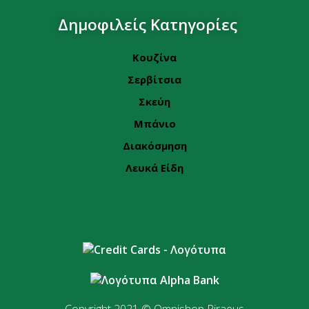
Δημοφιλείς Κατηγορίες
Κουζίνα
Σερβίτσια
Σκεύη
Μπάνιο
Διακόσμηση
Λευκά Είδη
Copyright 2021 © Omnishop Piraeus