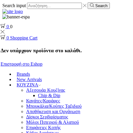
Search input
Search
0
0
0
Shopping Cart
Δεν υπάρχουν προϊόντα στο καλάθι.
Επιστροφή στο Eshop
Brands
New Arrivals
ΚΟΥΖΙΝΑ
Αξεσουάρ Κουζίνας
Chip & Dip
Κανάτες/Καράφες
Μπουκάλια/Κούπες Ταξιδιού
Αποθήκευση και Οργάνωση
Δίσκοι Σερβιρίσματος
Μύλοι Πιπεριού & Αλατιού
Επιφάνειες Κοπής
Κάδοι Αχρήστων