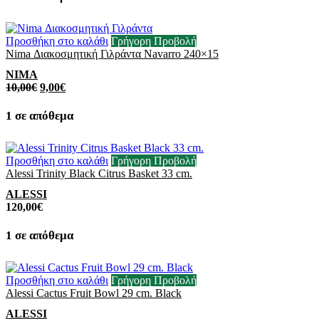
Προσθήκη στο καλάθι
Γρήγορη Προβολή
Nima Διακοσμητική Γιλράντα Navarro 240×15
NIMA
10,00
€
9,00
€
1 σε απόθεμα
Προσθήκη στο καλάθι
Γρήγορη Προβολή
Alessi Trinity Black Citrus Basket 33 cm.
ALESSI
120,00
€
1 σε απόθεμα
Προσθήκη στο καλάθι
Γρήγορη Προβολή
Alessi Cactus Fruit Bowl 29 cm. Black
ALESSI