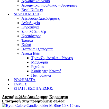
Αρωματικά Κεριά
Αρωματικά ντουλάπας – συρταριών
Reed Diffuser
ΔΙΑΚΟΣΜΗΣΗ
Αξεσουάρ Διακόσμησης
Ανθοδοχεία
Κηροπήγια
Σουπλά Σουβέρ
Κρεμάστρες
Έπιπλα
Χαλιά
Πατάκια Εξώπορτας
Λευκά Είδη
Τραπεζομάντηλα – Ράννερ
Μαξιλάρια
Ριχτάρια
Κουβέρτες Καναπέ
Ποτηρόπανα
ΡΟΦΗΜΑΤΑ
ΓΑΜΟΣ
ΕΠΑΓΓ. ΕΞΟΠΛΙΣΜΟΣ
Αρχική σελίδα
Διακόσμηση
Κηροπήγια
Επιστροφή στην προηγούμενη σελίδα