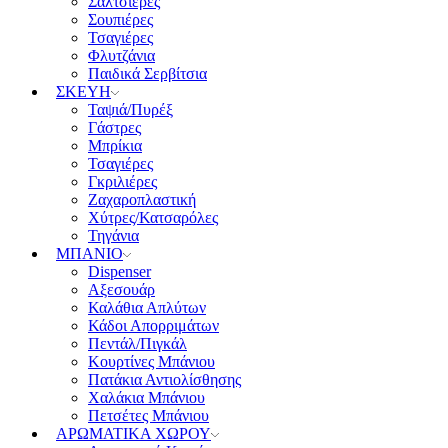
Σαλτσιέρες
Σουπιέρες
Τσαγιέρες
Φλυτζάνια
Παιδικά Σερβίτσια
ΣΚΕΥΗ
Ταψιά/Πυρέξ
Γάστρες
Μπρίκια
Τσαγιέρες
Γκριλιέρες
Ζαχαροπλαστική
Χύτρες/Κατσαρόλες
Τηγάνια
ΜΠΑΝΙΟ
Dispenser
Αξεσουάρ
Καλάθια Απλύτων
Κάδοι Απορριμάτων
Πεντάλ/Πιγκάλ
Κουρτίνες Μπάνιου
Πατάκια Αντιολίσθησης
Χαλάκια Μπάνιου
Πετσέτες Μπάνιου
ΑΡΩΜΑΤΙΚΑ ΧΩΡΟΥ