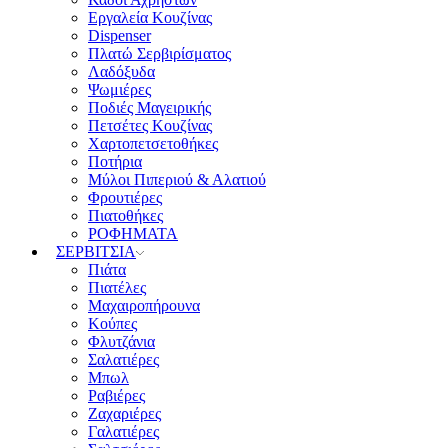
Εργαλεία Κουζίνας
Dispenser
Πλατώ Σερβιρίσματος
Λαδόξυδα
Ψωμιέρες
Ποδιές Μαγειρικής
Πετσέτες Κουζίνας
Χαρτοπετσετοθήκες
Ποτήρια
Μύλοι Πιπεριού & Αλατιού
Φρουτιέρες
Πιατοθήκες
ΡΟΦΗΜΑΤΑ
ΣΕΡΒΙΤΣΙΑ
Πιάτα
Πιατέλες
Μαχαιροπήρουνα
Κούπες
Φλυτζάνια
Σαλατιέρες
Μπωλ
Ραβιέρες
Ζαχαριέρες
Γαλατιέρες