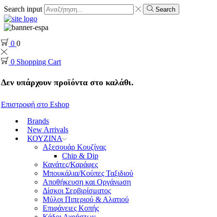
Search input
Search
0
0
0
Shopping Cart
Δεν υπάρχουν προϊόντα στο καλάθι.
Επιστροφή στο Eshop
Brands
New Arrivals
ΚΟΥΖΙΝΑ
Αξεσουάρ Κουζίνας
Chip & Dip
Κανάτες/Καράφες
Μπουκάλια/Κούπες Ταξιδιού
Αποθήκευση και Οργάνωση
Δίσκοι Σερβιρίσματος
Μύλοι Πιπεριού & Αλατιού
Επιφάνειες Κοπής
Κάδοι Αχρήστων