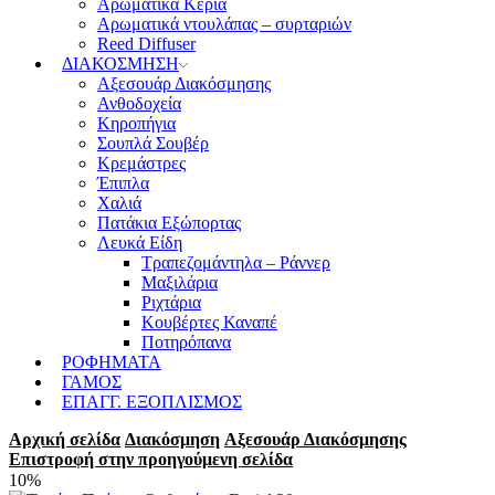
Αρωματικά Κεριά
Αρωματικά ντουλάπας – συρταριών
Reed Diffuser
ΔΙΑΚΟΣΜΗΣΗ
Αξεσουάρ Διακόσμησης
Ανθοδοχεία
Κηροπήγια
Σουπλά Σουβέρ
Κρεμάστρες
Έπιπλα
Χαλιά
Πατάκια Εξώπορτας
Λευκά Είδη
Τραπεζομάντηλα – Ράννερ
Μαξιλάρια
Ριχτάρια
Κουβέρτες Καναπέ
Ποτηρόπανα
ΡΟΦΗΜΑΤΑ
ΓΑΜΟΣ
ΕΠΑΓΓ. ΕΞΟΠΛΙΣΜΟΣ
Αρχική σελίδα
Διακόσμηση
Αξεσουάρ Διακόσμησης
Επιστροφή στην προηγούμενη σελίδα
10%