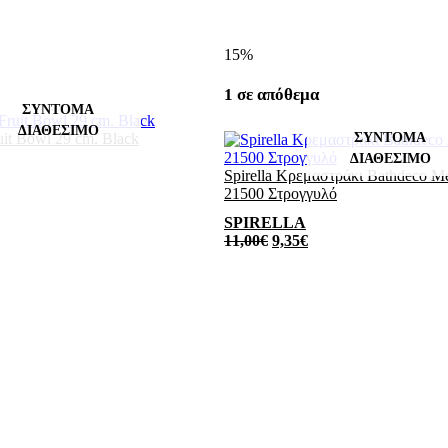
15%
1 σε απόθεμα
uit Bowl 29 cm. Black
Spirella Κρεμαστράκι Bathdeco Me
21500 Στρογγυλό
SPIRELLA
11,00
€
9,35
€