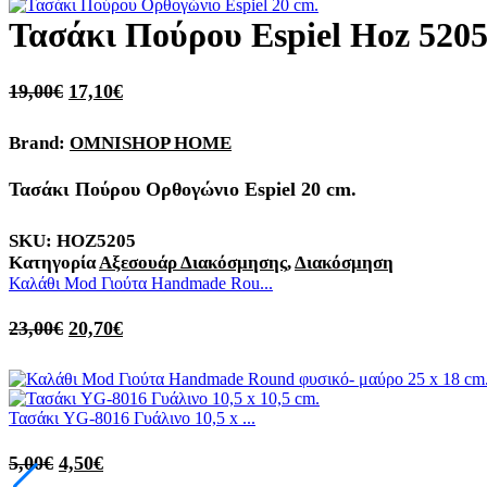
Τασάκι Πούρου Espiel Hoz 5205
19,00
€
17,10
€
Brand:
OMNISHOP HOME
Τασάκι Πούρου Ορθογώνιο Espiel 20 cm.
SKU:
HOZ5205
Κατηγορία
Αξεσουάρ Διακόσμησης
,
Διακόσμηση
Καλάθι Mod Γιούτα Handmade Rou...
23,00
€
20,70
€
Τασάκι YG-8016 Γυάλινο 10,5 x ...
5,00
€
4,50
€