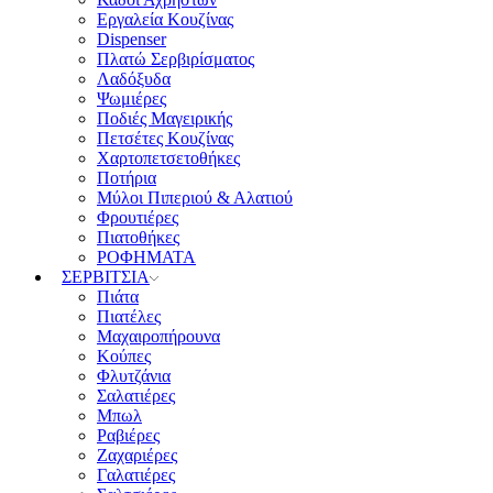
Εργαλεία Κουζίνας
Dispenser
Πλατώ Σερβιρίσματος
Λαδόξυδα
Ψωμιέρες
Ποδιές Μαγειρικής
Πετσέτες Κουζίνας
Χαρτοπετσετοθήκες
Ποτήρια
Μύλοι Πιπεριού & Αλατιού
Φρουτιέρες
Πιατοθήκες
ΡΟΦΗΜΑΤΑ
ΣΕΡΒΙΤΣΙΑ
Πιάτα
Πιατέλες
Μαχαιροπήρουνα
Κούπες
Φλυτζάνια
Σαλατιέρες
Μπωλ
Ραβιέρες
Ζαχαριέρες
Γαλατιέρες