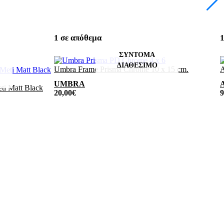
1 σε απόθεμα
1
Umbra Frame Prisma Chrome 10 x 15 cm.
A
UMBRA
ti Matt Black
20,00
€
9