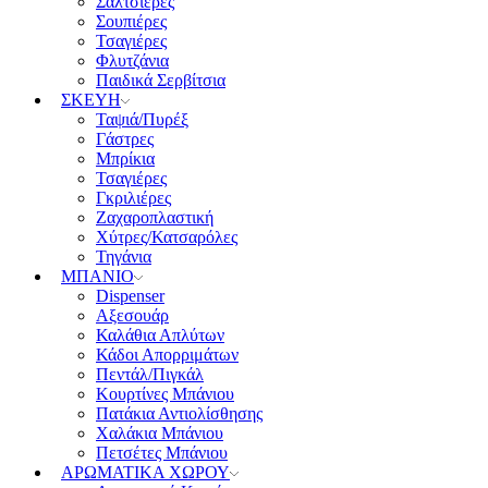
Σαλτσιέρες
Σουπιέρες
Τσαγιέρες
Φλυτζάνια
Παιδικά Σερβίτσια
ΣΚΕΥΗ
Ταψιά/Πυρέξ
Γάστρες
Μπρίκια
Τσαγιέρες
Γκριλιέρες
Ζαχαροπλαστική
Χύτρες/Κατσαρόλες
Τηγάνια
ΜΠΑΝΙΟ
Dispenser
Αξεσουάρ
Καλάθια Απλύτων
Κάδοι Απορριμάτων
Πεντάλ/Πιγκάλ
Κουρτίνες Μπάνιου
Πατάκια Αντιολίσθησης
Χαλάκια Μπάνιου
Πετσέτες Μπάνιου
ΑΡΩΜΑΤΙΚΑ ΧΩΡΟΥ