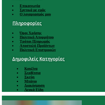
Επικοινωνία
Σχετικά με εμάς
Ο λογαριασμός μου
Πληροφορίες
Όροι Χρήσης
Πολιτική Απορρήτου
Τρόποι Πληρωμής
Αποστολή Προϊόντων
Πολιτική Επιστροφών
Δημοφιλείς Κατηγορίες
Κουζίνα
Σερβίτσια
Σκεύη
Μπάνιο
Διακόσμηση
Λευκά Είδη