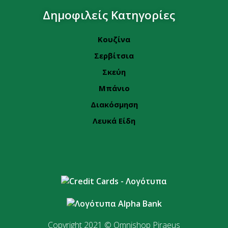
Δημοφιλείς Κατηγορίες
Κουζίνα
Σερβίτσια
Σκεύη
Μπάνιο
Διακόσμηση
Λευκά Είδη
Copyright 2021 © Omnishop Piraeus