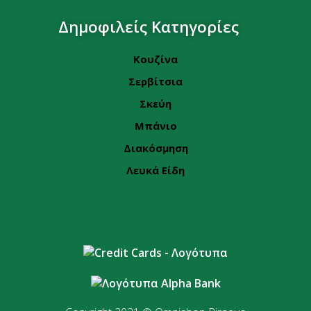
Δημοφιλείς Κατηγορίες
Κουζίνα
Σερβίτσια
Σκεύη
Μπάνιο
Διακόσμηση
Λευκά Είδη