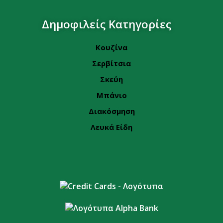
Δημοφιλείς Κατηγορίες
Κουζίνα
Σερβίτσια
Σκεύη
Μπάνιο
Διακόσμηση
Λευκά Είδη