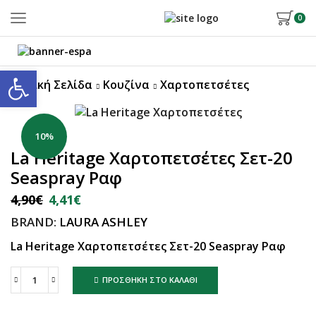
0
Ανοίξτε τη γραμμή εργαλείων
Αρχική Σελίδα
Κουζίνα
Χαρτοπετσέτες
10%
La Heritage Χαρτοπετσέτες Σετ-20
Seaspray Ραφ
4,90
€
4,41
€
BRAND:
LAURA ASHLEY
La Heritage Χαρτοπετσέτες Σετ-20 Seaspray Ραφ
ΠΡΟΣΘΉΚΗ ΣΤΟ ΚΑΛΆΘΙ