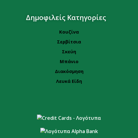
Δημοφιλείς Κατηγορίες
Κουζίνα
Σερβίτσια
Σκεύη
Μπάνιο
Διακόσμηση
Λευκά Είδη