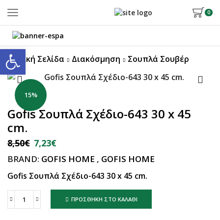
0
Ανοίξτε τη γραμμή εργαλείων
Αρχική Σελίδα
Διακόσμηση
Σουπλά Σουβέρ
15%
Gofis Σουπλά Σχέδιο-643 30 x 45
cm.
8,50
€
7,23
€
BRAND:
GOFIS HOME
,
GOFIS HOME
Gofis Σουπλά Σχέδιο-643 30 x 45 cm.
ΠΡΟΣΘΉΚΗ ΣΤΟ ΚΑΛΆΘΙ