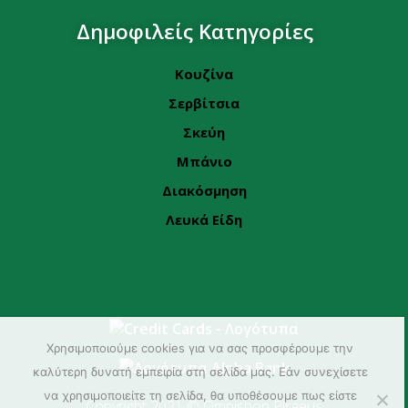
Δημοφιλείς Κατηγορίες
Κουζίνα
Σερβίτσια
Σκεύη
Μπάνιο
Διακόσμηση
Λευκά Είδη
Χρησιμοποιούμε cookies για να σας προσφέρουμε την
καλύτερη δυνατή εμπειρία στη σελίδα μας. Εάν συνεχίσετε
να χρησιμοποιείτε τη σελίδα, θα υποθέσουμε πως είστε
Copyright 2021 © Omnishop Piraeus