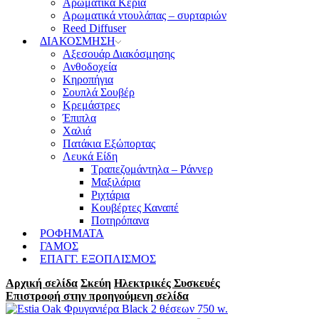
Αρωματικά Κεριά
Αρωματικά ντουλάπας – συρταριών
Reed Diffuser
ΔΙΑΚΟΣΜΗΣΗ
Αξεσουάρ Διακόσμησης
Ανθοδοχεία
Κηροπήγια
Σουπλά Σουβέρ
Κρεμάστρες
Έπιπλα
Χαλιά
Πατάκια Εξώπορτας
Λευκά Είδη
Τραπεζομάντηλα – Ράννερ
Μαξιλάρια
Ριχτάρια
Κουβέρτες Καναπέ
Ποτηρόπανα
ΡΟΦΗΜΑΤΑ
ΓΑΜΟΣ
ΕΠΑΓΓ. ΕΞΟΠΛΙΣΜΟΣ
Αρχική σελίδα
Σκεύη
Ηλεκτρικές Συσκευές
Επιστροφή στην προηγούμενη σελίδα