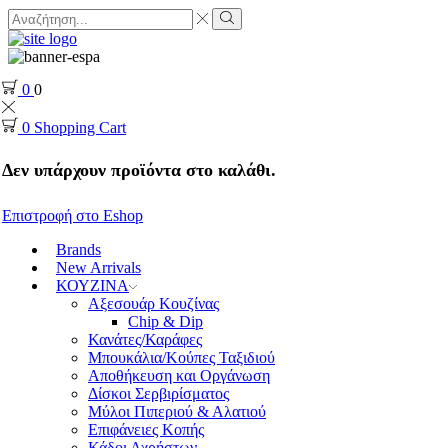
Search
input
Search
0
0
0
Shopping Cart
Δεν υπάρχουν προϊόντα στο καλάθι.
Επιστροφή στο Eshop
Brands
New Arrivals
ΚΟΥΖΙΝΑ
Αξεσουάρ Κουζίνας
Chip & Dip
Κανάτες/Καράφες
Μπουκάλια/Κούπες Ταξιδιού
Αποθήκευση και Οργάνωση
Δίσκοι Σερβιρίσματος
Μύλοι Πιπεριού & Αλατιού
Επιφάνειες Κοπής
Κάδοι Αχρήστων