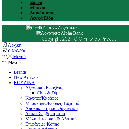
Σκεύη
Μπάνιο
Διακόσμηση
Λευκά Είδη
Copyright 2021 © Omnishop Piraeus
Αρχική
0
Καλάθι
Μενού
Μενού
Brands
New Arrivals
ΚΟΥΖΙΝΑ
Αξεσουάρ Κουζίνας
Chip & Dip
Κανάτες/Καράφες
Μπουκάλια/Κούπες Ταξιδιού
Αποθήκευση και Οργάνωση
Δίσκοι Σερβιρίσματος
Μύλοι Πιπεριού & Αλατιού
Επιφάνειες Κοπής