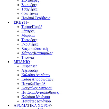
Σαλτσιέρες
Σουπιέρες
Τσαγιέρες
Φλυτζάνια
Παιδικά Σερβίτσια
ΣΚΕΥΗ
Ταψιά/Πυρέξ
Γάστρες
Μπρίκια
Τσαγιέρες
Γκριλιέρες
Ζαχαροπλαστική
Χύτρες/Κατσαρόλες
Τηγάνια
ΜΠΑΝΙΟ
Dispenser
Αξεσουάρ
Καλάθια Απλύτων
Κάδοι Απορριμάτων
Πεντάλ/Πιγκάλ
Κουρτίνες Μπάνιου
Πατάκια Αντιολίσθησης
Χαλάκια Μπάνιου
Πετσέτες Μπάνιου
ΑΡΩΜΑΤΙΚΑ ΧΩΡΟΥ