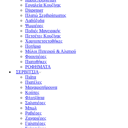
Εργαλεία Κουζίνας
Dispenser
Πλατώ Σερβιρίσματος
Λαδόξυδα
Ψωμιέρες
Ποδιές Μαγειρικής
Πετσέτες Κουζίνας
Χαρτοπετσετοθήκες
Ποτήρια
Μύλοι Πιπεριού & Αλατιού
Φρουτιέρες
Πιατοθήκες
ΡΟΦΗΜΑΤΑ
ΣΕΡΒΙΤΣΙΑ
Πιάτα
Πιατέλες
Μαχαιροπήρουνα
Κούπες
Φλυτζάνια
Σαλατιέρες
Μπωλ
Ραβιέρες
Ζαχαριέρες
Γαλατιέρες