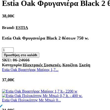
Estia Oak Φρυγανιέρα Black 2 
38,00
€
Brand:
ESTIA
Estia Oak Φρυγανιέρα Black 2 θέσεων 750 w.
Estia
Oak
Προσθήκη στο καλάθι
Φρυγανιέρα
SKU:
06-24666
Black
Κατηγορία
Ηλεκτρικές Συσκευές
,
Κουζίνα
,
Σκεύη
2
Estia Oak Βραστήρας Μαύρος 1,7...
θέσεων
750
37,00
€
w.
ποσότητα
Estia Oak Πολυκόπτης Με Μπωλ 0...