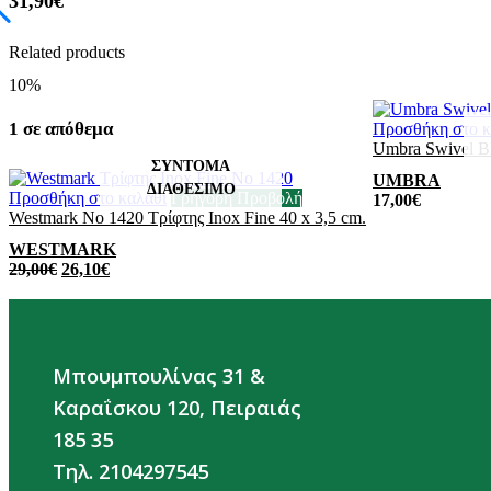
31,90
€
Related products
10%
1 σε απόθεμα
Προσθήκη στο κ
Umbra Swivel B
UMBRA
Προσθήκη στο καλάθι
Γρήγορη Προβολή
17,00
€
Westmark No 1420 Τρίφτης Inox Fine 40 x 3,5 cm.
WESTMARK
29,00
€
26,10
€
Μπουμπουλίνας 31 &
Καραΐσκου 120, Πειραιάς
185 35
Τηλ. 2104297545