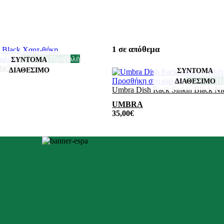
1 σε απόθεμα
αλάθι
Γρήγορη Προβολή
lack Χαρτ-θήκη
Προσθήκη στο καλάθι
Γρήγορη Π
Umbra Dish Rack Sinkin Black Ni
UMBRA
35,00
€