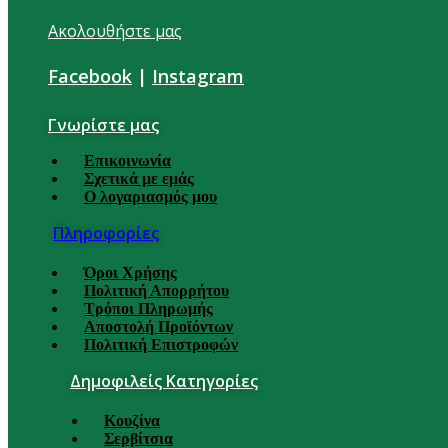
Ακολουθήστε μας
Facebook
|
Instagram
Γνωρίστε μας
Επικοινωνία
Σχετικά με εμάς
Ο λογαριασμός μου
Πληροφορίες
Όροι Χρήσης
Πολιτική Απορρήτου
Τρόποι Πληρωμής
Αποστολή Προϊόντων
Πολιτική Επιστροφών
Δημοφιλείς Κατηγορίες
Κουζίνα
Σερβίτσια