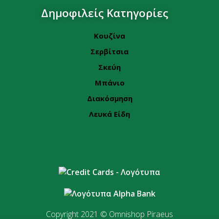
Δημοφιλείς Κατηγορίες
Κουζίνα
Σερβίτσια
Σκεύη
Μπάνιο
Διακόσμηση
Λευκά Είδη
Copyright 2021 © Omnishop Piraeus