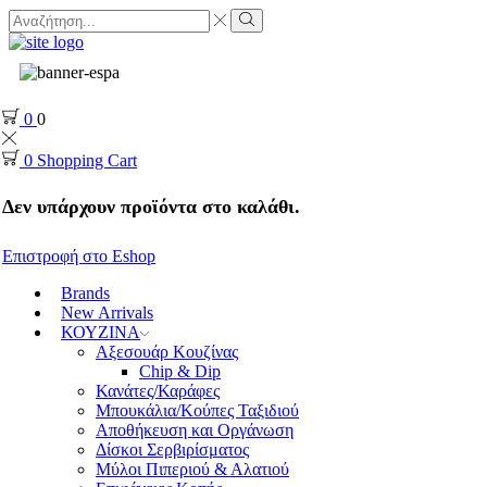
0
0
0
Shopping Cart
Δεν υπάρχουν προϊόντα στο καλάθι.
Επιστροφή στο Eshop
Brands
New Arrivals
ΚΟΥΖΙΝΑ
Αξεσουάρ Κουζίνας
Chip & Dip
Κανάτες/Καράφες
Μπουκάλια/Κούπες Ταξιδιού
Αποθήκευση και Οργάνωση
Δίσκοι Σερβιρίσματος
Μύλοι Πιπεριού & Αλατιού