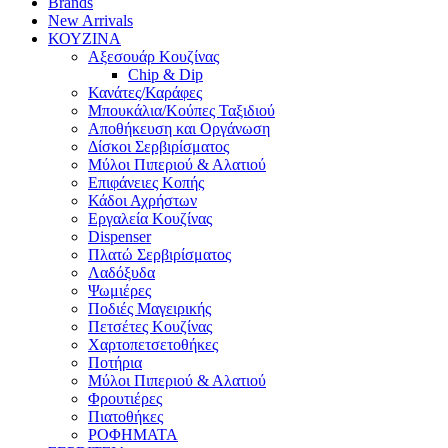
Brands
New Arrivals
ΚΟΥΖΙΝΑ
Αξεσουάρ Κουζίνας
Chip & Dip
Κανάτες/Καράφες
Μπουκάλια/Κούπες Ταξιδιού
Αποθήκευση και Οργάνωση
Δίσκοι Σερβιρίσματος
Μύλοι Πιπεριού & Αλατιού
Επιφάνειες Κοπής
Κάδοι Αχρήστων
Εργαλεία Κουζίνας
Dispenser
Πλατώ Σερβιρίσματος
Λαδόξυδα
Ψωμιέρες
Ποδιές Μαγειρικής
Πετσέτες Κουζίνας
Χαρτοπετσετοθήκες
Ποτήρια
Μύλοι Πιπεριού & Αλατιού
Φρουτιέρες
Πιατοθήκες
ΡΟΦΗΜΑΤΑ