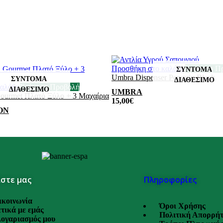
Προσθήκη στο καλάθι
Γρήγορη Π
Umbra Dispenser Penguin Black
αλάθι
Γρήγορη Προβολή
UMBRA
ourmet Πλατό Ξύλο + 3 Μαχαίρια
15,00
€
ON
στε μας
Πληροφορίες
ικοινωνία
Όροι Χρήσης
τικά με εμάς
Πολιτική Απορρή
λογαριασμός μου