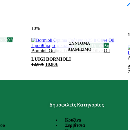
10%
1
ροβολή
Προσθήκη στο καλάθι
Γρήγορη Προβολή
Bormioli Optima Γυάλινο 0.25 lt Olive Oil
Π
A
LUIGI BORMIOLI
12,00
€
10,80
€
7
Δημοφιλείς Κατηγορίες
Κουζίνα
του
Σερβίτσια