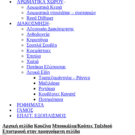
ΑΡΩΜΑΤΙΚΑ ΧΩΡΟΥ
Αρωματικά Κεριά
Αρωματικά ντουλάπας – συρταριών
Reed Diffuser
ΔΙΑΚΟΣΜΗΣΗ
Αξεσουάρ Διακόσμησης
Ανθοδοχεία
Κηροπήγια
Σουπλά Σουβέρ
Κρεμάστρες
Έπιπλα
Χαλιά
Πατάκια Εξώπορτας
Λευκά Είδη
Τραπεζομάντηλα – Ράννερ
Μαξιλάρια
Ριχτάρια
Κουβέρτες Καναπέ
Ποτηρόπανα
ΡΟΦΗΜΑΤΑ
ΓΑΜΟΣ
ΕΠΑΓΓ. ΕΞΟΠΛΙΣΜΟΣ
Αρχική σελίδα
Κουζίνα
Μπουκάλια/Κούπες Ταξιδιού
Επιστροφή στην προηγούμενη σελίδα