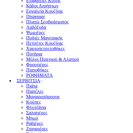
Επιφάνειες Κοπής
Κάδοι Αχρήστων
Εργαλεία Κουζίνας
Dispenser
Πλατώ Σερβιρίσματος
Λαδόξυδα
Ψωμιέρες
Ποδιές Μαγειρικής
Πετσέτες Κουζίνας
Χαρτοπετσετοθήκες
Ποτήρια
Μύλοι Πιπεριού & Αλατιού
Φρουτιέρες
Πιατοθήκες
ΡΟΦΗΜΑΤΑ
ΣΕΡΒΙΤΣΙΑ
Πιάτα
Πιατέλες
Μαχαιροπήρουνα
Κούπες
Φλυτζάνια
Σαλατιέρες
Μπωλ
Ραβιέρες
Ζαχαριέρες