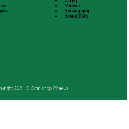
ς
Σκεύη
των
Μπάνιο
οφών
Διακόσμηση
Λευκά Είδη
pyright 2021 © Omnishop Piraeus