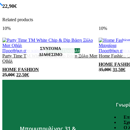
22,90
€
Related products
10%
10%
Προσθήκη στο καλάθι
Γρήγορη Προβολή
Προσθήκη στο κ
Party Time TM White Chip & Dip Βάση Ξύλο Ματ
Home Fashion G
Οβάλ
HOME FASHI
HOME FASHION
35,00
€
31,50
€
25,00
€
22,50
€
Γνωρί
Επ
Σχε
Ο 
Μπουμπουλίνας 31 &