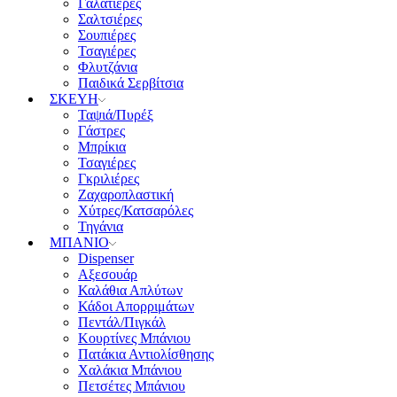
Γαλατιέρες
Σαλτσιέρες
Σουπιέρες
Τσαγιέρες
Φλυτζάνια
Παιδικά Σερβίτσια
ΣΚΕΥΗ
Ταψιά/Πυρέξ
Γάστρες
Μπρίκια
Τσαγιέρες
Γκριλιέρες
Ζαχαροπλαστική
Χύτρες/Κατσαρόλες
Τηγάνια
ΜΠΑΝΙΟ
Dispenser
Αξεσουάρ
Καλάθια Απλύτων
Κάδοι Απορριμάτων
Πεντάλ/Πιγκάλ
Κουρτίνες Μπάνιου
Πατάκια Αντιολίσθησης
Χαλάκια Μπάνιου
Πετσέτες Μπάνιου