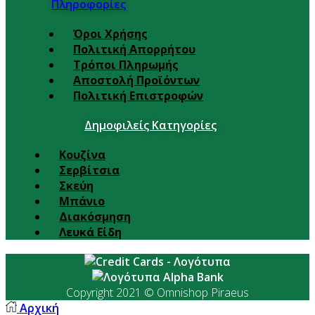
Πληροφορίες
Όροι Χρήσης
Πολιτική Απορρήτου
Τρόποι Πληρωμής
Αποστολή Προϊόντων
Πολιτική Επιστροφών
Δημοφιλείς Κατηγορίες
Κουζίνα
Σερβίτσια
Σκεύη
Μπάνιο
Διακόσμηση
Λευκά Είδη
Copyright 2021 © Omnishop Piraeus
Αρχική