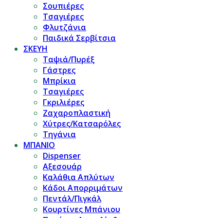
Σουπιέρες
Τσαγιέρες
Φλυτζάνια
Παιδικά Σερβίτσια
ΣΚΕΥΗ
Ταψιά/Πυρέξ
Γάστρες
Μπρίκια
Τσαγιέρες
Γκριλιέρες
Ζαχαροπλαστική
Χύτρες/Κατσαρόλες
Τηγάνια
ΜΠΑΝΙΟ
Dispenser
Αξεσουάρ
Καλάθια Απλύτων
Κάδοι Απορριμάτων
Πεντάλ/Πιγκάλ
Κουρτίνες Μπάνιου