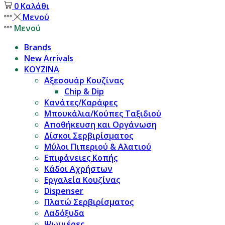
0
Καλάθι
Μενού
Μενού
Brands
New Arrivals
ΚΟΥΖΙΝΑ
Αξεσουάρ Κουζίνας
Chip & Dip
Κανάτες/Καράφες
Μπουκάλια/Κούπες Ταξιδιού
Αποθήκευση και Οργάνωση
Δίσκοι Σερβιρίσματος
Μύλοι Πιπεριού & Αλατιού
Επιφάνειες Κοπής
Κάδοι Αχρήστων
Εργαλεία Κουζίνας
Dispenser
Πλατώ Σερβιρίσματος
Λαδόξυδα
Ψωμιέρες