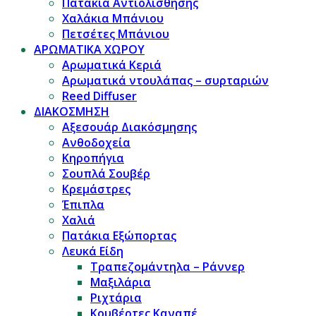
Πατάκια Αντιολίσθησης
Χαλάκια Μπάνιου
Πετσέτες Μπάνιου
ΑΡΩΜΑΤΙΚΑ ΧΩΡΟΥ
Αρωματικά Κεριά
Αρωματικά ντουλάπας – συρταριών
Reed Diffuser
ΔΙΑΚΟΣΜΗΣΗ
Αξεσουάρ Διακόσμησης
Ανθοδοχεία
Κηροπήγια
Σουπλά Σουβέρ
Κρεμάστρες
Έπιπλα
Χαλιά
Πατάκια Εξώπορτας
Λευκά Είδη
Τραπεζομάντηλα – Ράννερ
Μαξιλάρια
Ριχτάρια
Κουβέρτες Καναπέ