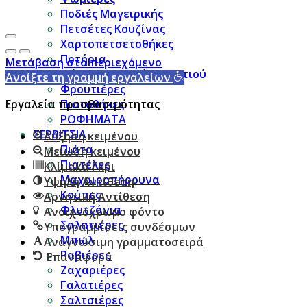
Ποδιές Μαγειρικής
Πετσέτες Κουζίνας
Χαρτοπετσετοθήκες
Ποτήρια
Μετάβαση στο περιεχόμενο
Μύλοι Πιπεριού & Αλατιού
Ανοίξτε τη γραμμή εργαλείων
Φρουτιέρες
Εργαλεία προσβασιμότητας
Πιατοθήκες
ΡΟΦΗΜΑΤΑ
ΣΕΡΒΙΤΣΙΑ
Αύξηση κειμένου
Πιάτα
Μείωση κειμένου
Πιατέλες
Κλίμακα Γκρι
Μαχαιροπήρουνα
Υψηλή Αντίθεση
Κούπες
Αρνητική Αντίθεση
Φλυτζάνια
Ανοιχτόχρωμο φόντο
Σαλατιέρες
Υπογραμμίσεις συνδέσμων
Μπωλ
Αναγνώσιμη γραμματοσειρά
Ραβιέρες
Επαναφορά
Ζαχαριέρες
Γαλατιέρες
Σαλτσιέρες