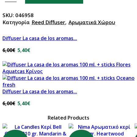
La
casa
SKU:
046958
de
Κατηγορία
Reed Diffuser
,
Αρωματικά Χώρου
los
aromas
Diffuser La casa de los aromas...
100
ml.+
6,00
€
5,40
€
sticks
Flor
de
Algodon
clean
ποσότητα
Diffuser La casa de los aromas...
6,00
€
5,40
€
Related Products