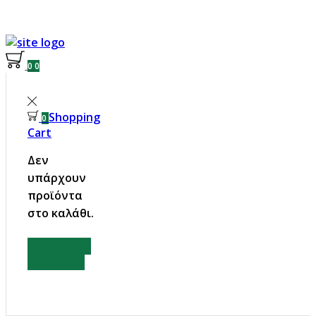
0
0
Shopping
0
Cart
Δεν
υπάρχουν
προϊόντα
στο καλάθι.
Επιστροφή
στο Eshop