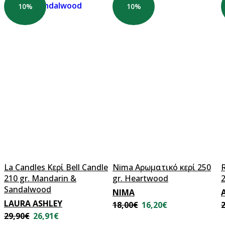
10%
10%
La Candles Κερί Bell Candle
Nima Αρωματικό κερί 250
R
210 gr. Mandarin &
gr. Heartwood
Sandalwood
NIMA
LAURA ASHLEY
18,00
€
16,20
€
2
29,90
€
26,91
€