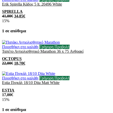
Erik Spirella Κάδος 5 lt. 20496 White
SPIRELLA
41,00
€
34,85
€
15%
1 σε απόθεμα
Προσθήκη στο καλάθι
Γρήγορη Προβολή
Ταπέτο Αντιολισθητικό Marathon 36 x 75 Ανθρακί
OCTOPUS
22,00
€
18,70
€
Προσθήκη στο καλάθι
Γρήγορη Προβολή
Estia Πιγκάλ 18/10 Dita Matt White
ESTIA
17,00
€
15%
1 σε απόθεμα