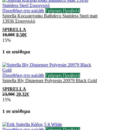
Προσθήκη στο καλάθι
Γρήγορη Προβολή
Spirella Κρεμαστράκι Bathdeco Stainless Steel matt
13936 Στρογγυλό
SPIRELLA
10,00
€
8,50
€
15%
1 σε απόθεμα
Προσθήκη στο καλάθι
Γρήγορη Προβολή
Spirella Bly Dispenser Polyresin 20979 Black Gold
SPIRELLA
23,90
€
20,32
€
15%
1 σε απόθεμα
Προσθήκη στο καλάθι
Γρήγορη Προβολή