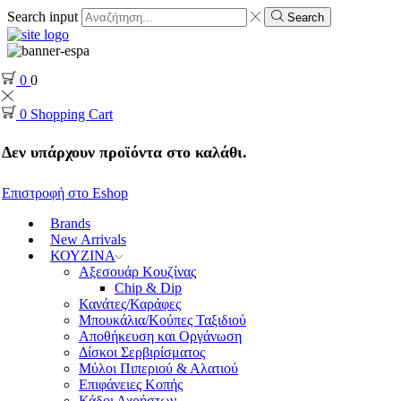
Search input
Search
0
0
0
Shopping Cart
Δεν υπάρχουν προϊόντα στο καλάθι.
Επιστροφή στο Eshop
Brands
New Arrivals
ΚΟΥΖΙΝΑ
Αξεσουάρ Κουζίνας
Chip & Dip
Κανάτες/Καράφες
Μπουκάλια/Κούπες Ταξιδιού
Αποθήκευση και Οργάνωση
Δίσκοι Σερβιρίσματος
Μύλοι Πιπεριού & Αλατιού
Επιφάνειες Κοπής
Κάδοι Αχρήστων