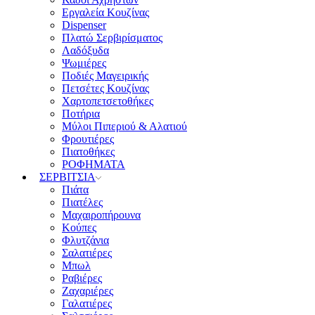
Εργαλεία Κουζίνας
Dispenser
Πλατώ Σερβιρίσματος
Λαδόξυδα
Ψωμιέρες
Ποδιές Μαγειρικής
Πετσέτες Κουζίνας
Χαρτοπετσετοθήκες
Ποτήρια
Μύλοι Πιπεριού & Αλατιού
Φρουτιέρες
Πιατοθήκες
ΡΟΦΗΜΑΤΑ
ΣΕΡΒΙΤΣΙΑ
Πιάτα
Πιατέλες
Μαχαιροπήρουνα
Κούπες
Φλυτζάνια
Σαλατιέρες
Μπωλ
Ραβιέρες
Ζαχαριέρες
Γαλατιέρες