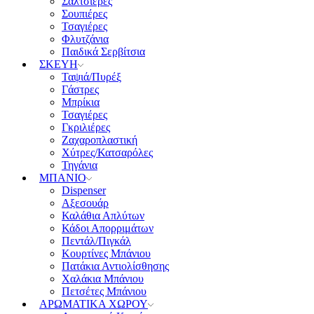
Σαλτσιέρες
Σουπιέρες
Τσαγιέρες
Φλυτζάνια
Παιδικά Σερβίτσια
ΣΚΕΥΗ
Ταψιά/Πυρέξ
Γάστρες
Μπρίκια
Τσαγιέρες
Γκριλιέρες
Ζαχαροπλαστική
Χύτρες/Κατσαρόλες
Τηγάνια
ΜΠΑΝΙΟ
Dispenser
Αξεσουάρ
Καλάθια Απλύτων
Κάδοι Απορριμάτων
Πεντάλ/Πιγκάλ
Κουρτίνες Μπάνιου
Πατάκια Αντιολίσθησης
Χαλάκια Μπάνιου
Πετσέτες Μπάνιου
ΑΡΩΜΑΤΙΚΑ ΧΩΡΟΥ