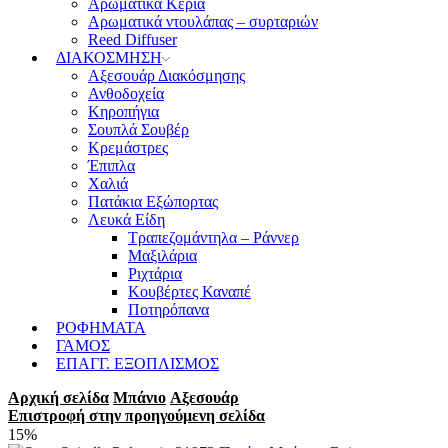
Αρωματικά Κεριά
Αρωματικά ντουλάπας – συρταριών
Reed Diffuser
ΔΙΑΚΟΣΜΗΣΗ
Αξεσουάρ Διακόσμησης
Ανθοδοχεία
Κηροπήγια
Σουπλά Σουβέρ
Κρεμάστρες
Έπιπλα
Χαλιά
Πατάκια Εξώπορτας
Λευκά Είδη
Τραπεζομάντηλα – Ράννερ
Μαξιλάρια
Ριχτάρια
Κουβέρτες Καναπέ
Ποτηρόπανα
ΡΟΦΗΜΑΤΑ
ΓΑΜΟΣ
ΕΠΑΓΓ. ΕΞΟΠΛΙΣΜΟΣ
Αρχική σελίδα
Μπάνιο
Αξεσουάρ
Επιστροφή στην προηγούμενη σελίδα
15%