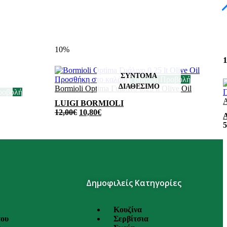
10%
1
Προσθήκη στο καλάθι
Γρήγορη Προβολή
Bormioli Optima Γυάλινο 0.25 lt Olive Oil
ροβολή
Π
A
LUIGI BORMIOLI
12,00
€
10,80
€
5
Δημοφιλείς Κατηγορίες
Κουζίνα
του
Σερβίτσια