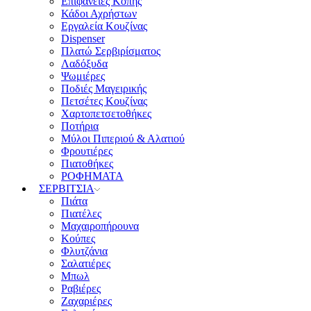
Επιφάνειες Κοπής
Κάδοι Αχρήστων
Εργαλεία Κουζίνας
Dispenser
Πλατώ Σερβιρίσματος
Λαδόξυδα
Ψωμιέρες
Ποδιές Μαγειρικής
Πετσέτες Κουζίνας
Χαρτοπετσετοθήκες
Ποτήρια
Μύλοι Πιπεριού & Αλατιού
Φρουτιέρες
Πιατοθήκες
ΡΟΦΗΜΑΤΑ
ΣΕΡΒΙΤΣΙΑ
Πιάτα
Πιατέλες
Μαχαιροπήρουνα
Κούπες
Φλυτζάνια
Σαλατιέρες
Μπωλ
Ραβιέρες
Ζαχαριέρες