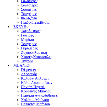
Γαλατιέρες
Σαλτσιέρες
Σουπιέρες
Τσαγιέρες
Φλυτζάνια
Παιδικά Σερβίτσια
ΣΚΕΥΗ
Ταψιά/Πυρέξ
Γάστρες
Μπρίκια
Τσαγιέρες
Γκριλιέρες
Ζαχαροπλαστική
Χύτρες/Κατσαρόλες
Τηγάνια
ΜΠΑΝΙΟ
Dispenser
Αξεσουάρ
Καλάθια Απλύτων
Κάδοι Απορριμάτων
Πεντάλ/Πιγκάλ
Κουρτίνες Μπάνιου
Πατάκια Αντιολίσθησης
Χαλάκια Μπάνιου
Πετσέτες Μπάνιου