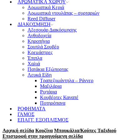
ΑΡΩΜΑΤΙΚΑ ΧΩΡΟΥ
Αρωματικά Κεριά
Αρωματικά ντουλάπας – συρταριών
Reed Diffuser
ΔΙΑΚΟΣΜΗΣΗ
Αξεσουάρ Διακόσμησης
Ανθοδοχεία
Κηροπήγια
Σουπλά Σουβέρ
Κρεμάστρες
Έπιπλα
Χαλιά
Πατάκια Εξώπορτας
Λευκά Είδη
Τραπεζομάντηλα – Ράννερ
Μαξιλάρια
Ριχτάρια
Κουβέρτες Καναπέ
Ποτηρόπανα
ΡΟΦΗΜΑΤΑ
ΓΑΜΟΣ
ΕΠΑΓΓ. ΕΞΟΠΛΙΣΜΟΣ
Αρχική σελίδα
Κουζίνα
Μπουκάλια/Κούπες Ταξιδιού
Επιστροφή στην προηγούμενη σελίδα