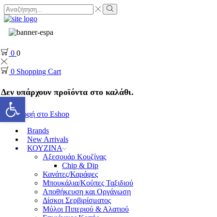
0
0
0
Shopping Cart
Δεν υπάρχουν προϊόντα στο καλάθι.
Ανοίξτε τη γραμμή εργαλείων
Επιστροφή στο Eshop
Brands
New Arrivals
ΚΟΥΖΙΝΑ
Αξεσουάρ Κουζίνας
Chip & Dip
Κανάτες/Καράφες
Μπουκάλια/Κούπες Ταξιδιού
Αποθήκευση και Οργάνωση
Δίσκοι Σερβιρίσματος
Μύλοι Πιπεριού & Αλατιού