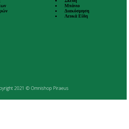
ς
Σκεύη
των
Μπάνιο
οφών
Διακόσμηση
Λευκά Είδη
pyright 2021 © Omnishop Piraeus