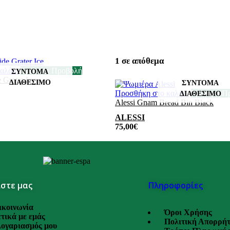
1 σε απόθεμα
αλάθι
Γρήγορη Προβολή
 Grater Ice
Προσθήκη στο καλάθι
Γρήγορη Π
Alessi Gnam Bread Bin Black
ALESSI
75,00
€
στε μας
Πληροφορίες
ικοινωνία
Όροι Χρήσης
τικά με εμάς
Πολιτική Απορρή
λογαριασμός μου