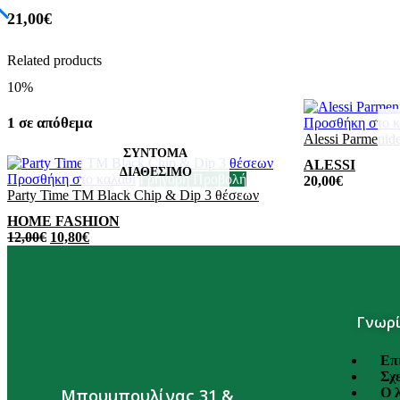
21,00
€
Related products
10%
1 σε απόθεμα
Προσθήκη στο κ
Alessi Parmenide
ALESSI
Προσθήκη στο καλάθι
Γρήγορη Προβολή
20,00
€
Party Time TM Black Chip & Dip 3 θέσεων
HOME FASHION
12,00
€
10,80
€
Γνωρί
Επ
Σχε
Ο 
Μπουμπουλίνας 31 &