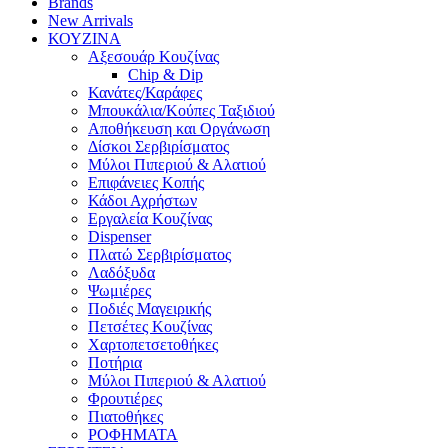
Brands
New Arrivals
ΚΟΥΖΙΝΑ
Αξεσουάρ Κουζίνας
Chip & Dip
Κανάτες/Καράφες
Μπουκάλια/Κούπες Ταξιδιού
Αποθήκευση και Οργάνωση
Δίσκοι Σερβιρίσματος
Μύλοι Πιπεριού & Αλατιού
Επιφάνειες Κοπής
Κάδοι Αχρήστων
Εργαλεία Κουζίνας
Dispenser
Πλατώ Σερβιρίσματος
Λαδόξυδα
Ψωμιέρες
Ποδιές Μαγειρικής
Πετσέτες Κουζίνας
Χαρτοπετσετοθήκες
Ποτήρια
Μύλοι Πιπεριού & Αλατιού
Φρουτιέρες
Πιατοθήκες
ΡΟΦΗΜΑΤΑ