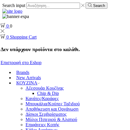
Search input
Search
0
0
0
Shopping Cart
Δεν υπάρχουν προϊόντα στο καλάθι.
Επιστροφή στο Eshop
Brands
New Arrivals
ΚΟΥΖΙΝΑ
Αξεσουάρ Κουζίνας
Chip & Dip
Κανάτες/Καράφες
Μπουκάλια/Κούπες Ταξιδιού
Αποθήκευση και Οργάνωση
Δίσκοι Σερβιρίσματος
Μύλοι Πιπεριού & Αλατιού
Επιφάνειες Κοπής
Κάδοι Αχρήστων