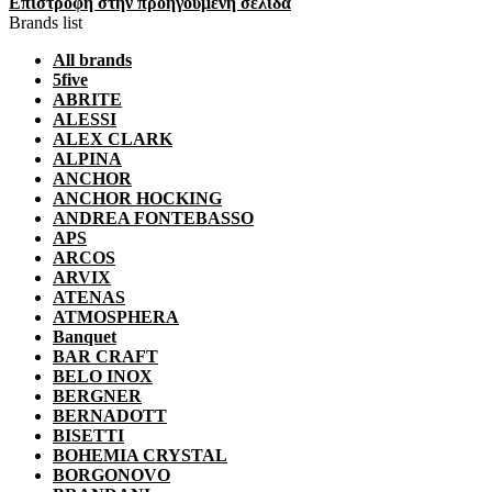
Επιστροφή στην προηγούμενη σελίδα
Brands list
All brands
5five
ABRITE
ALESSI
ALEX CLARK
ALPINA
ANCHOR
ANCHOR HOCKING
ANDREA FONTEBASSO
APS
ARCOS
ARVIX
ATENAS
ATMOSPHERA
Banquet
BAR CRAFT
BELO INOX
BERGNER
BERNADOTT
BISETTI
BOHEMIA CRYSTAL
BORGONOVO