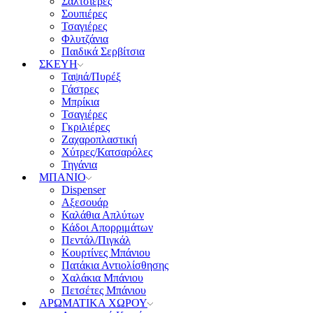
Σαλτσιέρες
Σουπιέρες
Τσαγιέρες
Φλυτζάνια
Παιδικά Σερβίτσια
ΣΚΕΥΗ
Ταψιά/Πυρέξ
Γάστρες
Μπρίκια
Τσαγιέρες
Γκριλιέρες
Ζαχαροπλαστική
Χύτρες/Κατσαρόλες
Τηγάνια
ΜΠΑΝΙΟ
Dispenser
Αξεσουάρ
Καλάθια Απλύτων
Κάδοι Απορριμάτων
Πεντάλ/Πιγκάλ
Κουρτίνες Μπάνιου
Πατάκια Αντιολίσθησης
Χαλάκια Μπάνιου
Πετσέτες Μπάνιου
ΑΡΩΜΑΤΙΚΑ ΧΩΡΟΥ