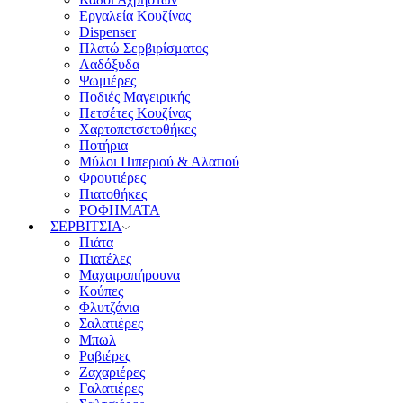
Εργαλεία Κουζίνας
Dispenser
Πλατώ Σερβιρίσματος
Λαδόξυδα
Ψωμιέρες
Ποδιές Μαγειρικής
Πετσέτες Κουζίνας
Χαρτοπετσετοθήκες
Ποτήρια
Μύλοι Πιπεριού & Αλατιού
Φρουτιέρες
Πιατοθήκες
ΡΟΦΗΜΑΤΑ
ΣΕΡΒΙΤΣΙΑ
Πιάτα
Πιατέλες
Μαχαιροπήρουνα
Κούπες
Φλυτζάνια
Σαλατιέρες
Μπωλ
Ραβιέρες
Ζαχαριέρες
Γαλατιέρες