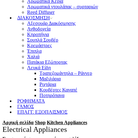
Αρωματικά Κεριά
Αρωματικά ντουλάπας – συρταριών
Reed Diffuser
ΔΙΑΚΟΣΜΗΣΗ
Αξεσουάρ Διακόσμησης
Ανθοδοχεία
Κηροπήγια
Σουπλά Σουβέρ
Κρεμάστρες
Έπιπλα
Χαλιά
Πατάκια Εξώπορτας
Λευκά Είδη
Τραπεζομάντηλα – Ράννερ
Μαξιλάρια
Ριχτάρια
Κουβέρτες Καναπέ
Ποτηρόπανα
ΡΟΦΗΜΑΤΑ
ΓΑΜΟΣ
ΕΠΑΓΓ. ΕΞΟΠΛΙΣΜΟΣ
Αρχική σελίδα
Shop
Kitchen Appliances
Electrical Appliances